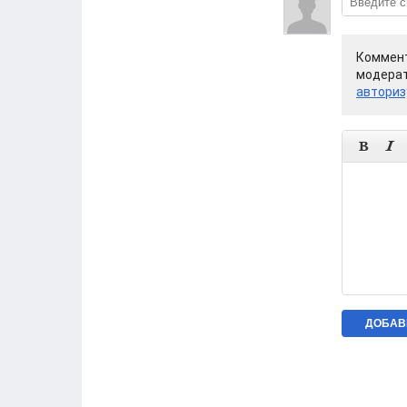
Коммент
модерат
авториз

