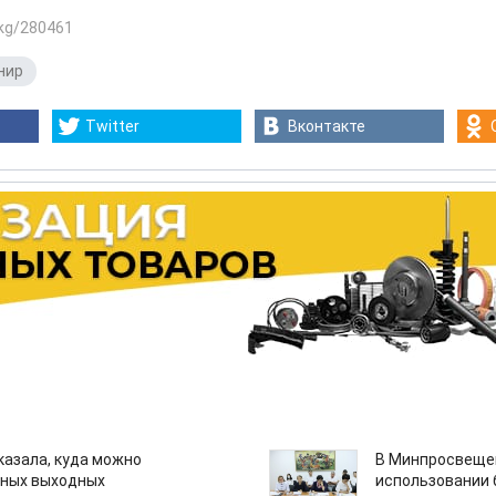
.kg/280461
нир
Twitter
Вконтакте
казала, куда можно
В Минпросвещен
нных выходных
использовании