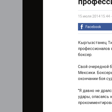
професс
15 июля 2014 15:44
Facebook
Кыргызстанец Ти
профессионалов в
боксер.
Свой очередной б
Мексики. Боксеры
окончании боя су
"Я давно не драл
удары, опасаясь 
прокомментирова