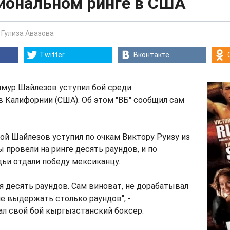
иональном ринге в США
-
Гулиза Авазова
Twitter
Вконтакте
мур Шайлезов уступил бой среди
 Калифорнии (США). Об этом "ВБ" сообщил сам
ой Шайлезов уступил по очкам Виктору Руизу из
 провели на ринге десять раундов, и по
дьи отдали победу мексиканцу.
ся десять раундов. Сам виноват, не дорабатывал
не выдержать столько раундов", -
л свой бой кыргызстанский боксер.