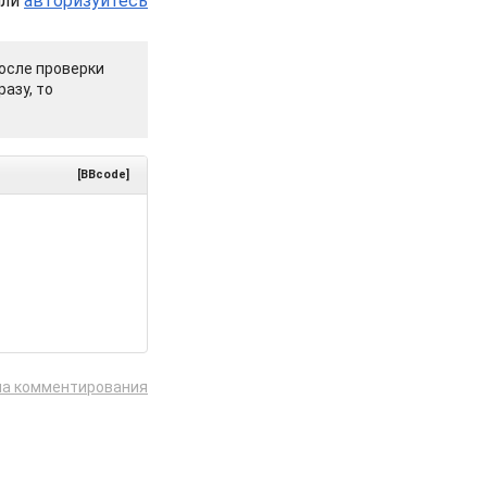
или
авторизуйтесь
осле проверки
азу, то
[BBcode]
ла комментирования