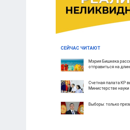
СЕЙЧАС ЧИТАЮТ
Мэрия Бишкека расс
отправиться на дли
Счетная палата КР в
Министерстве науки
Выборы: только през