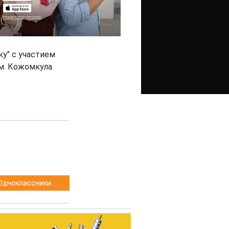
у" с участием
м. Кожомкула.
Одноклассники