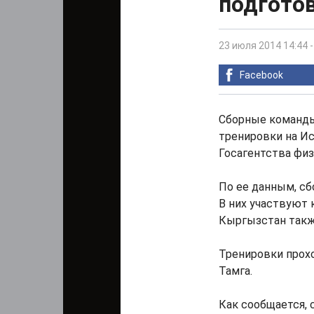
подгото
23 июля 2014 14:44
Facebook
Сборные команды
тренировки на И
Госагентства физ
По ее данным, сб
В них участвуют 
Кыргызстан такж
Тренировки прох
Тамга.
Как сообщается, 