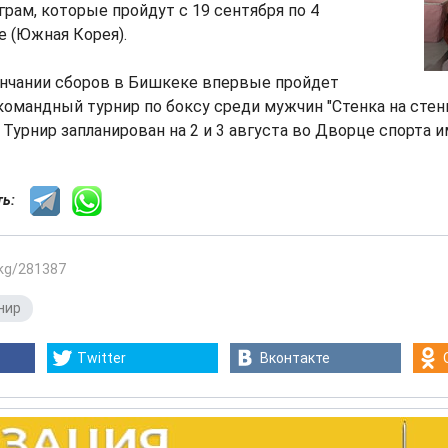
грам, которые пройдут с 19 сентября по 4
е (Южная Корея).
ончании сборов в Бишкеке впервые пройдет
мандный турнир по боксу среди мужчин "Стенка на стенк
 Турнир запланирован на 2 и 3 августа во Дворце спорта и
сть:
.kg/281387
нир
Twitter
Вконтакте