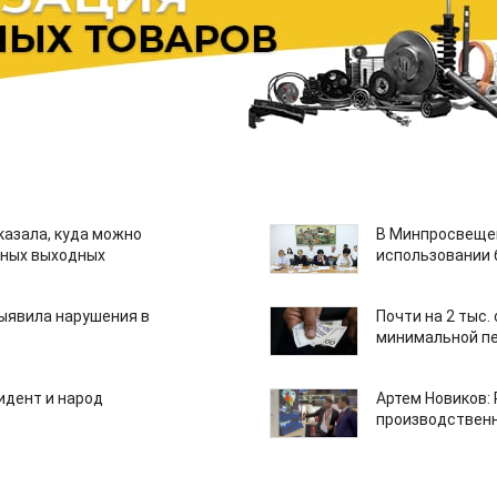
казала, куда можно
В Минпросвещен
нных выходных
использовании
ыявила нарушения в
Почти на 2 тыс.
минимальной пе
идент и народ
Артем Новиков:
производствен