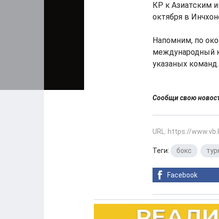
КР к Азиатским и
октября в Инчхон
Напомним, по ок
международный ко
указаных команд.
Сообщи свою ново
URL: https://www.vb
Теги:
бокс
,
тур
Facebook