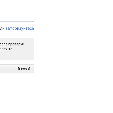
или
авторизуйтесь
осле проверки
азу, то
[BBcode]