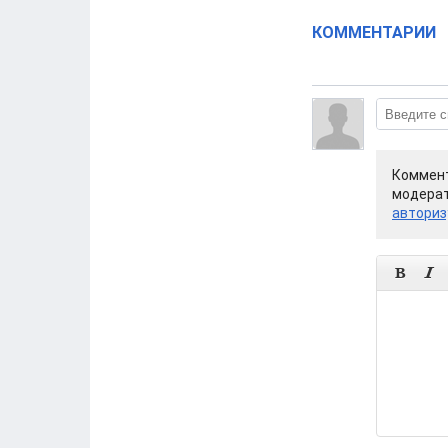
КОММЕНТАРИИ
Коммент
модерат
авториз

