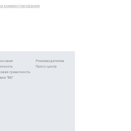
ла комментирования
ансовая
Рекламодателям
отность
Пресс-центр
овая грамотность
вка "ВБ"