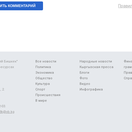
Прави
ий Бишкек"
Все новости
Народные новости
Фин
ресурсах
Политика
Кыргызская пресса
грам
Экономика
Блоги
Прав
Общество
Фото
Спра
Культура
Видео
 2.
Спорт
Инфографика
Происшествия
В мире
-03.
48k@vb.kg