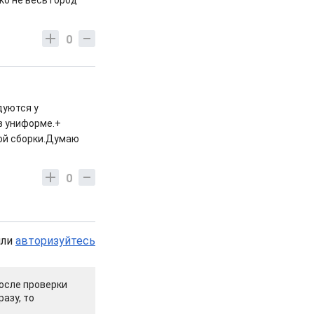
ко не весь город
0
дуются у
в униформе.+
ой сборки.Думаю
0
или
авторизуйтесь
осле проверки
азу, то