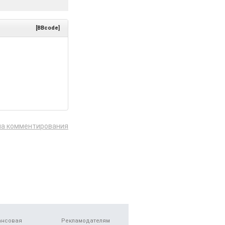
[BBcode]
ла комментирования
ансовая
Рекламодателям