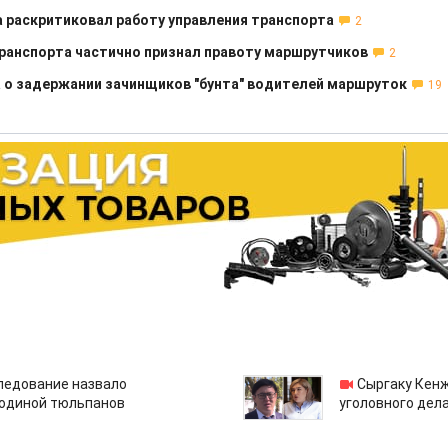
 раскритиковал работу управления транспорта
2
транспорта частично признал правоту маршрутчиков
2
о задержании зачинщиков "бунта" водителей маршруток
19
едование назвало
Сыргаку Кен
одиной тюльпанов
уголовного дела