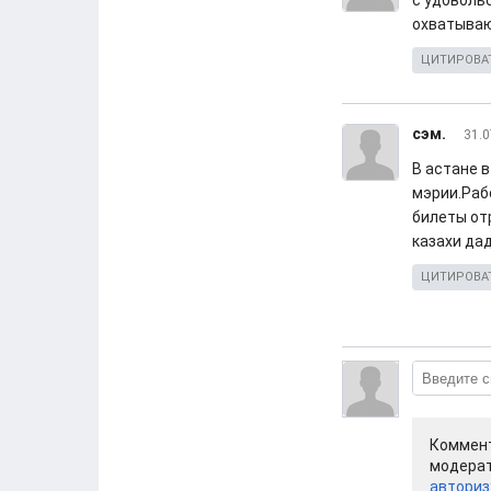
с удоволь
охватыва
ЦИТИРОВА
сэм.
31.0
В астане 
мэрии.Раб
билеты от
казахи дад
ЦИТИРОВА
Коммент
модерат
авториз