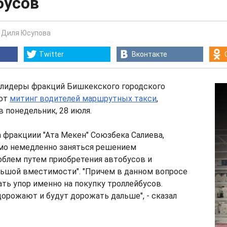
бусов
-
Диля Юсупова
Twitter
Вконтакте
, лидеры фракций Бишкекского городского
ют
митинг водителей маршрутных такси
,
 понедельник, 28 июля.
 фракциии "Ата Мекен" Союзбека Салиева,
имо немедленно заняться решением
облем путем приобретения автобусов и
льшой вместимости". "Причем в данном вопросе
ть упор именно на покупку троллейбусов.
орожают и будут дорожать дальше", - сказал