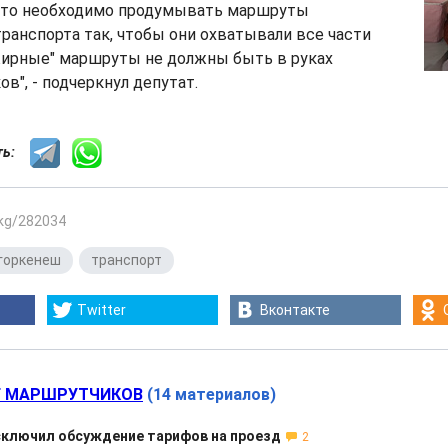
 что необходимо продумывать маршруты
ранспорта так, чтобы они охватывали все части
"жирные" маршруты не должны быть в руках
в", - подчеркнул депутат.
сть:
.kg/282034
горкенеш
,
транспорт
Twitter
Вконтакте
 МАРШРУТЧИКОВ
(14 материалов)
сключил обсуждение тарифов на проезд
2