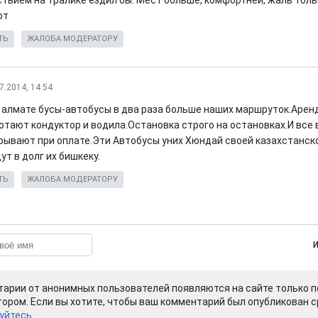
ствием на тралике ездил бы. Мест больше, комфортней, жаль толь
ют
ТЬ
ЖАЛОБА МОДЕРАТОРУ
7.2014, 14:54
в алмате бусы-автобусы в два раза больше наших маршруток.Арен
отают кондуктор и водила.Остановка строго на остановках.И все 
рывают при оплате.Эти Автобусы уних Хюндай своей казахстанск
ут в долг их бишкеку.
ТЬ
ЖАЛОБА МОДЕРАТОРУ
арии от анонимных пользователей появляются на сайте только п
ором. Если вы хотите, чтобы ваш комментарий был опубликован ср
уйтесь