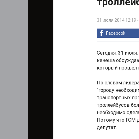
троллей
31 июля 2014 12:19
Facebook
Сегодня, 31 июля
кенеша обсужда
который прошел в
По словам лидера
"городу необход
транспортных пр
троллейбусов бо
необходимо сдела
Потому что ГСМ д
депутат.