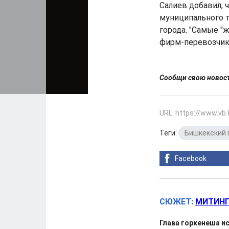
Салиев добавил,
муниципального т
города. "Самые 
фирм-перевозчико
Сообщи свою ново
URL: https://www.vb
Теги:
Бишкекский 
Facebook
СЮЖЕТ:
МИТИНГ
Глава горкенеша и