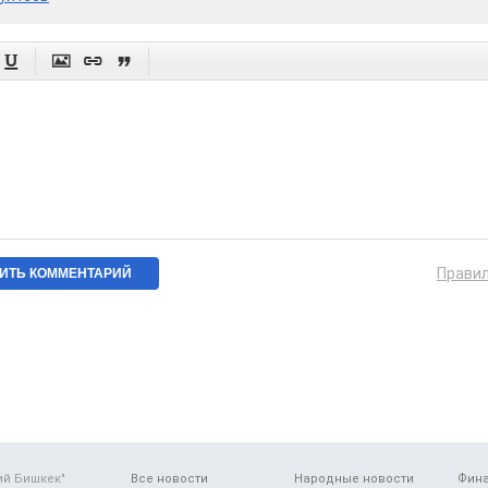




Прави
ий Бишкек"
Все новости
Народные новости
Фин