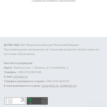
Правила комментирования
@1996-2026
ЗАО "Издательский дом "Вечерний Бишкек"
При размещении материалов на сторонних ресурсах гиперссылка на
источник обязательна.
Контакты редакции:
Адрес:
Кыргызстан, г. Бишкек, ул. Усенбаева, 2.
Телефон:
+996 (312) 88-18-09.
E-mail:
info@vb.kg
Телефон рекламного отдела:
+996 (312) 48-62-03.
E-mail рекламного отдела:
vbavto@vb.kg, vb48k@vb.kg