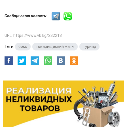
Сообщи свою новость:
URL: https://www.vb.kg/282218
Теги:
бокс
,
товарищеский матч
,
турнир