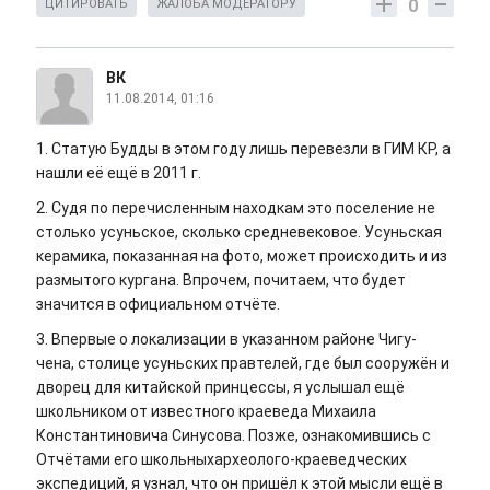
0
ЦИТИРОВАТЬ
ЖАЛОБА МОДЕРАТОРУ
ВК
11.08.2014, 01:16
1. Статую Будды в этом году лишь перевезли в ГИМ КР, а
нашли её ещё в 2011 г.
2. Судя по перечисленным находкам это поселение не
столько усуньское, сколько средневековое. Усуньская
керамика, показанная на фото, может происходить и из
размытого кургана. Впрочем, почитаем, что будет
значится в официальном отчёте.
3. Впервые о локализации в указанном районе Чигу-
чена, столице усуньских правтелей, где был сооружён и
дворец для китайской принцессы, я услышал ещё
школьником от известного краеведа Михаила
Константиновича Синусова. Позже, ознакомившись с
Отчётами его школьныхархеолого-краеведческих
экспедиций, я узнал, что он пришёл к этой мысли ещё в