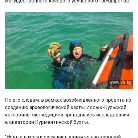
могущественного кочевого усуньского государства.
По его словам, в рамках возобновленного проекта по
созданию археологической карты Иссык-Кульской
котловины экспедицией проводились исследования
в акватории Курментинской бухты.
"Новые находки оказались удивительно хорошей