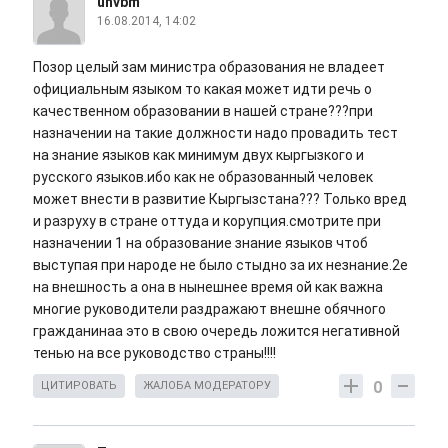
uhvbm
16.08.2014, 14:02
Позор целый зам министра образования не владеет
официальным языком то какая может идти речь о
качественном образовании в нашей стране???при
назначении на такие должности надо провадить тест
на знание языков как минимум двух кыргызкого и
русского языков.ибо как не образованный человек
может внести в развитие Кыргызстана??? Только вред
и разруху в стране оттуда и корупция.смотрите при
назначении 1 на образование знание языков чтоб
выступая при народе не было стыдно за их незнание.2е
на внешность а она в нынешнее время ой как важна
многие руководители раздражают внешне обячного
гражданинаа это в свою очередь ложится негативной
тенью на все руководство страны!!!!
0
ЦИТИРОВАТЬ
ЖАЛОБА МОДЕРАТОРУ