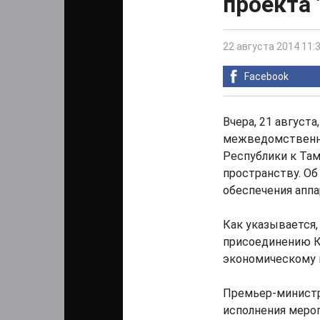
проекта 
22 августа 2014 11:
Facebook
Вчера, 21 август
межведомственн
Республики к Та
пространству. О
обеспечения аппа
Как указывается,
присоединению К
экономическому 
Премьер-минист
исполнения меро