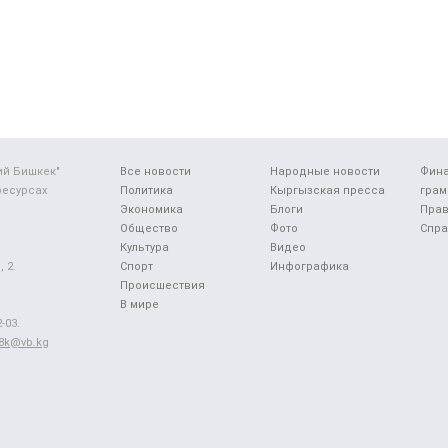
ий Бишкек"
Все новости
Народные новости
Фин
ресурсах
Политика
Кыргызская пресса
грам
Экономика
Блоги
Прав
Общество
Фото
Спра
Культура
Видео
 2.
Спорт
Инфографика
Происшествия
В мире
-03.
48k@vb.kg