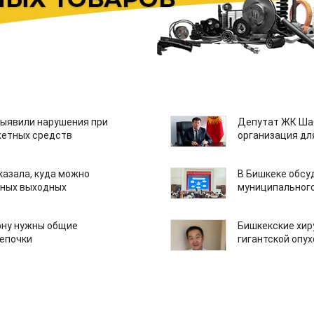
ыявили нарушения при
Депутат ЖК Шаб
етных средств
организация дл
казала, куда можно
В Бишкеке обсу
нных выходных
муниципального
ону нужны общие
Бишкекские хир
епочки
гигантской опу