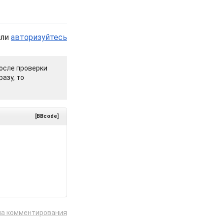
или
авторизуйтесь
осле проверки
азу, то
[BBcode]
ла комментирования