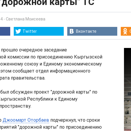
"дорожной карты" ТС
34
-
Светлана Моисеева
Twitter
Вконтакте
а, прошло очередное заседание
ой комиссии по присоединению Кыргызской
моженному союзу и Единому экономическому
б этом сообщает отдел информационного
рата правительства.
 был обсужден проект "дорожной карты" по
ыргызской Республики к Единому
пространству.
р
Джоомарт Оторбаев
подчеркнул, что сроки
приятий "дорожной карты" по присоединению