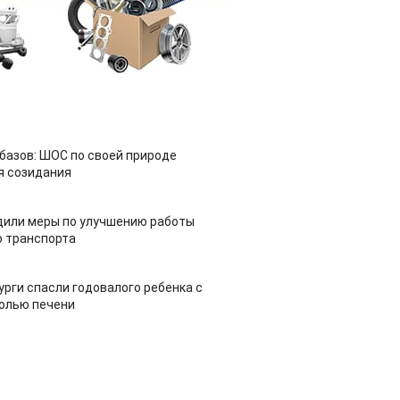
азов: ШОС по своей природе
я созидания
дили меры по улучшению работы
 транспорта
урги спасли годовалого ребенка с
холью печени