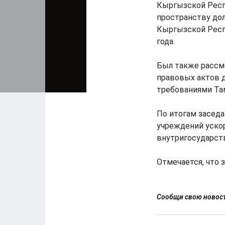
Кыргызской Респ
пространству до
Кыргызской Респу
года.
Был также рассм
правовых актов д
требованиями Та
По итогам засед
учреждений уско
внутригосударст
Отмечается, что
Сообщи свою ново