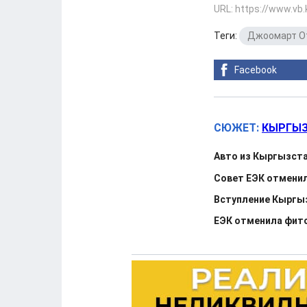
URL: https://www.vb
Теги:
Джоомарт О
Facebook
СЮЖЕТ:
КЫРГЫЗ
Авто из Кыргызста
Совет ЕЭК отменил
Вступление Кыргыз
ЕЭК отменила фито