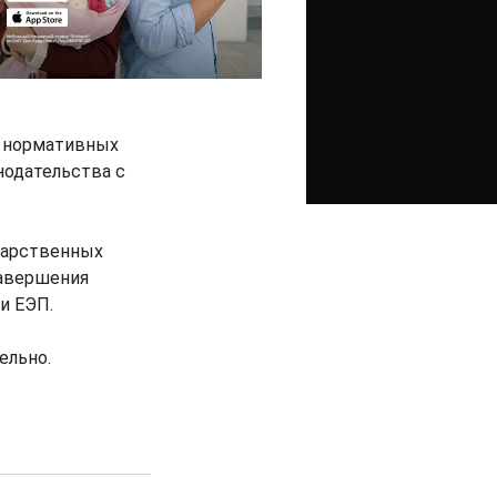
х нормативных
нодательства с
дарственных
завершения
и ЕЭП.
ельно.