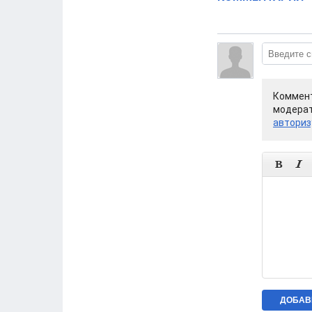
Коммент
модерат
авториз

