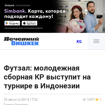
KG
Футзал: молодежная
сборная КР выступит на
турнире в Индонезии
25 августа 2014 17:32
1097
1
Гулиза Авазова