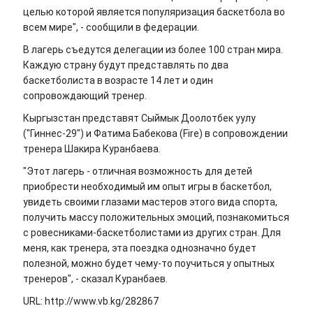
целью которой является популяризация баскетбола во
всем мире", - сообщили в федерации.
В лагерь съедутся делегации из более 100 стран мира.
Каждую страну будут представлять по два
баскетболиста в возрасте 14 лет и один
сопровождающий тренер.
Кыргызстан представят Сыймык Доолотбек уулу
("Гиннес-29") и Фатима Бабекова (Fire) в сопровождении
тренера Шакира Куранбаева.
"Этот лагерь - отличная возможность для детей
приобрести необходимый им опыт игры в баскетбол,
увидеть своими глазами мастеров этого вида спорта,
получить массу положительных эмоций, познакомиться
с ровесниками-баскетболистами из других стран. Для
меня, как тренера, эта поездка однозначно будет
полезной, можно будет чему-то поучиться у опытных
тренеров", - сказал Куранбаев.
URL: http://www.vb.kg/282867