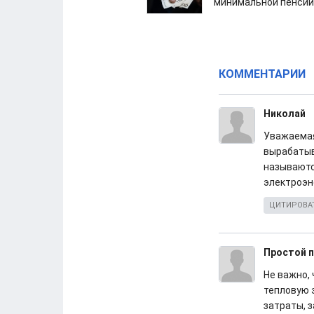
минимальной пенсии
КОММЕНТАРИИ
Николай
Уважаемая
вырабатыв
называютс
электроэн
ЦИТИРОВА
Простой 
Не важно, 
тепловую 
затраты, з