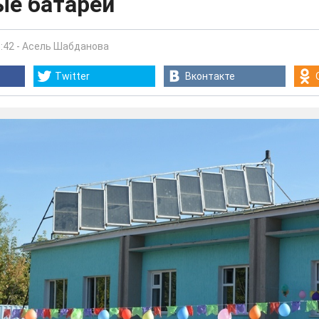
ые батареи
:42
-
Асель Шабданова
Twitter
Вконтакте