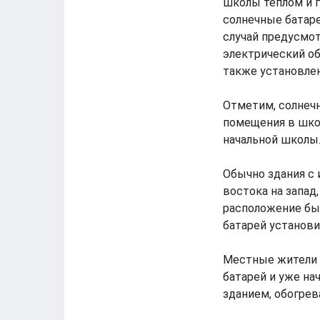
школы теплом и г
солнечные батаре
случай предусмо
электрический об
также установлен
Отметим, солнеч
помещения в школ
начальной школы
Обычно здания с 
востока на запад,
расположение был
батарей установи
Местные жители 
батарей и уже на
зданием, обогре