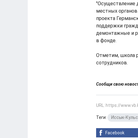
"Осуществление 
местных органов 
проекта Германск
поддержки гражда
демонтажные и р
в фонде.
Отметим, школа р
сотрудников.
Сообщи свою ново
URL: https://www.vb
Теги:
Иссык-Кульс
Facebook