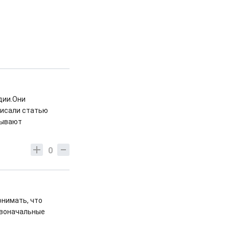
дии.Они
писали статью
тывают
0
онимать, что
рвоначальные