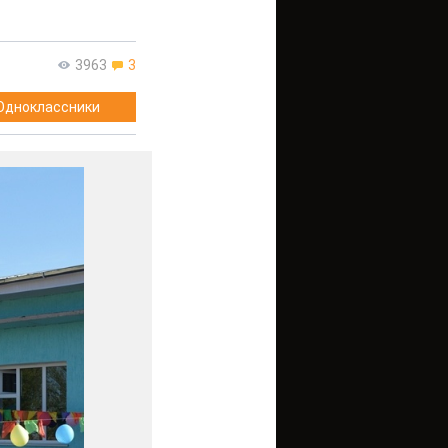
3963
3
Одноклассники