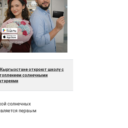
 Кыргызстане откроют школу с
топлением солнечными
атареями
кой солнечных
 является первым