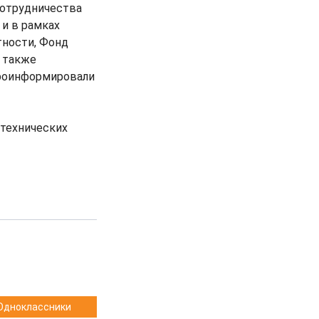
сотрудничества
 и в рамках
тности, Фонд
а также
проинформировали
 технических
Одноклассники