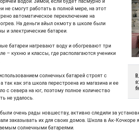
орячей водой. Зимой, если будет пасмурно и
и не смогут работать в полной мере, на этот
трено автоматическое переключение на
огрев. На деньги айыл окмоту в школе были
ы и электрические батареи.
ные батареи нагревают воду и обогревают три
е – кухню и классы, где располагаются ученики
.
использованием солнечных батарей строят с
В
о
 а так как эта школа перестроена из магазина и ее
б
о с севера на юг, поэтому полное количество
ть не удалось.
были очень рады новшеству, активно следили за установ
чали заказывать их для своих домов. Школа в Ак-Кочкоре
ваемым солнечными батареями.