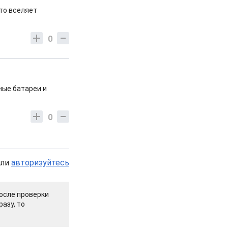
Это вселяет
0
чные батареи и
0
или
авторизуйтесь
осле проверки
азу, то