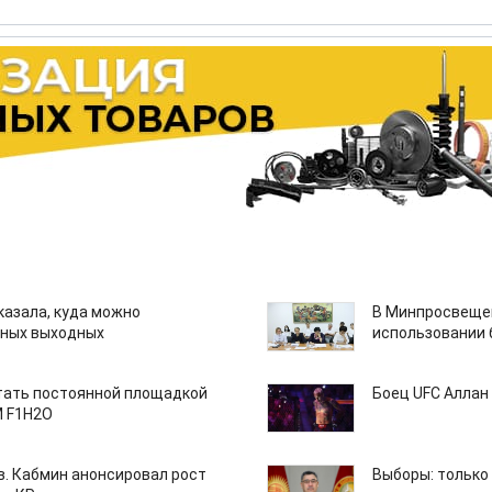
казала, куда можно
В Минпросвещен
нных выходных
использовании
тать постоянной площадкой
Боец UFC Аллан 
M F1H2O
ов. Кабмин анонсировал рост
Выборы: только