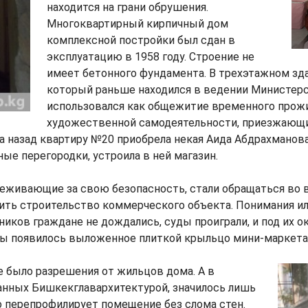
находится на грани обрушения.
Многоквартирный кирпичный дом
комплексной постройки был сдан в
эксплуатацию в 1958 году. Строение не
имеет бетонного фундамента. В трехэтажном зда
который раньше находился в ведении Министерс
использовался как общежитие временного прожи
художественной самодеятельности, приезжающи
да назад квартиру №20 приобрела некая Аида Абдрахманова
ые перегородки, устроила в ней магазин.
еживающие за свою безопасность, стали обращаться во в
ить строительство коммерческого объекта. Понимания ил
ников граждане не дождались, суды проиграли, и под их о
ы появилось выложенное плиткой крыльцо мини-маркета
е было разрешения от жильцов дома. А в
анных Бишкекглавархитектурой, значилось лишь
то перепрофилирует помещение без слома стен.