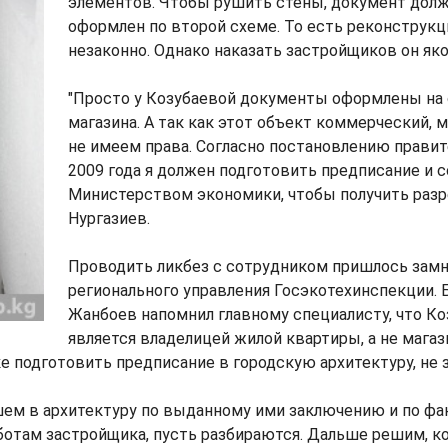
элементов. Чтобы рушить стены, документ дол
оформлен по второй схеме. То есть реконструкц
незаконно. Однако наказать застройщиков он як
"Просто у Козубаевой документы оформлены на
магазина. А так как этот объект коммерческий, 
не имеем права. Согласно постановлению прави
2009 года я должен подготовить предписание и с
Министерством экономики, чтобы получить разре
Нургазиев.
Проводить ликбез с сотрудником пришлось замн
регионального управления Госэкотехинспекции.
Жанбоев напомнил главному специалисту, что Ко
является владелицей жилой квартиры, а не магази
е подготовить предписание в городскую архитектуру, не 
шем в архитектуру по выданному ими заключению и по фа
там застройщика, пусть разбираются. Дальше решим, ког