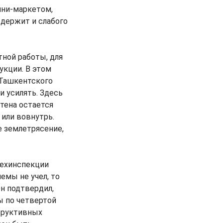
ини-маркетом,
ыдержит и слабого
тной работы, для
укции. В этом
 Ташкентского
и усилять. Здесь
стена остается
или вовнутрь.
е землетрясение,
техинспекции
емы не учел, то
Он подтвердил,
 по четвертой
структивных