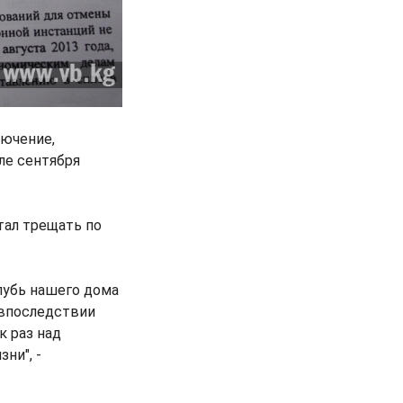
лючение,
ле сентября
тал трещать по
лубь нашего дома
 впоследствии
к раз над
ни", -