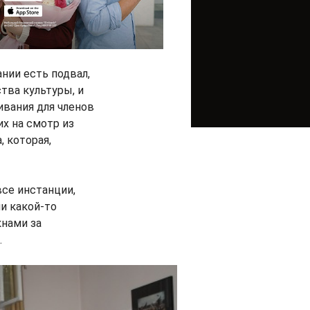
нии есть подвал,
тва культуры, и
вания для членов
х на смотр из
, которая,
се инстанции,
и какой-то
кнами за
.