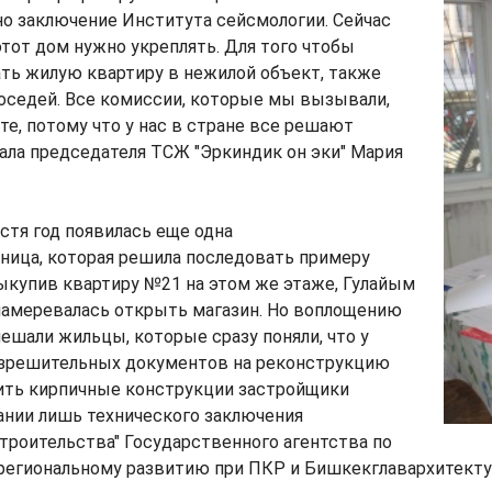
но заключение Института сейсмологии. Сейчас
 этот дом нужно укреплять. Для того чтобы
ть жилую квартиру в нежилой объект, также
оседей. Все комиссии, которые мы вызывали,
ите, потому что у нас в стране все решают
азала председателя ТСЖ "Эркиндик он эки" Мария
устя год появилась еще одна
ница, которая решила последовать примеру
ыкупив квартиру №21 на этом же этаже, Гулайым
намеревалась открыть магазин. Но воплощению
ешали жильцы, которые сразу поняли, что у
азрешительных документов на реконструкцию
ить кирпичные конструкции застройщики
ании лишь технического заключения
оительства" Государственного агентства по
 региональному развитию при ПКР и Бишкекглавархитекту