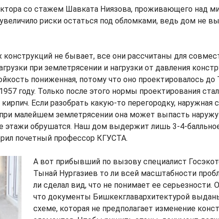
ектора со стажем Шавката Ниязова, проживающего над м
увеличило риски остаться под обломками, ведь дом не в
х конструкций не бывает, все они рассчитаны для совмес
агрузки при землетрясении и нагрузки от давления констр
ойкость пониженная, потому что оно проектировалось до
1957 году. Только после этого нормы проектирования стал
 кирпич. Если разобрать какую-то перегородку, наружная 
 при малейшем землетрясении она может выпасть наружу 
е этажи обрушатся. Наш дом выдержит лишь 3-4-балльно
верил почетный профессор КГУСТА.
А вот прибывший по вызову специалист Госэко
Тынай Нургазиев то ли всей масштабности пробл
ли сделал вид, что не понимает ее серьезности. 
что документы Бишкекглавархитектурой выданы
схеме, которая не предполагает изменение кон