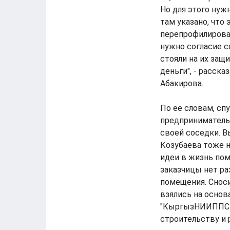
Но для этого нуж
там указано, что
перепрофилирова
нужно согласие с
стояли на их защ
деньги", - расск
Абакирова.
По ее словам, сп
предприниматель
своей соседки. В
Козубаева тоже 
идеи в жизнь пом
заказчицы нет р
помещения. Снос
взялись на основ
"КыргызНИИППСтр
строительству и