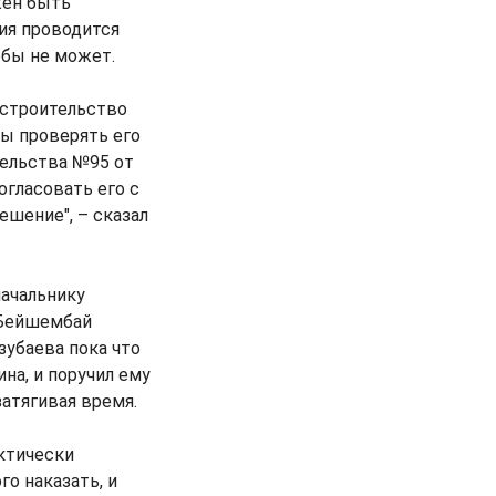
жен быть
ия проводится
обы не может.
 строительство
мы проверять его
тельства №95 от
огласовать его с
шение", – сказал
ачальнику
 Бейшембай
зубаева пока что
на, и поручил ему
затягивая время.
ктически
о наказать, и