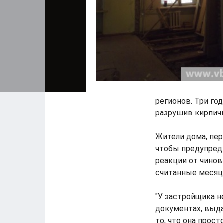
регионов. Три го
разрушив кирпичн
Жители дома, пер
чтобы предупред
реакции от чинов
считанные месяц
"У застройщика н
документах, выд
то, что она прос