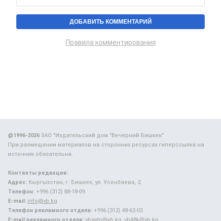
Правила комментирования
@1996-2026
ЗАО "Издательский дом "Вечерний Бишкек"
При размещении материалов на сторонних ресурсах гиперссылка на
источник обязательна.
Контакты редакции:
Адрес:
Кыргызстан, г. Бишкек, ул. Усенбаева, 2.
Телефон:
+996 (312) 88-18-09.
E-mail:
info@vb.kg
Телефон рекламного отдела:
+996 (312) 48-62-03.
E-mail рекламного отдела:
vbavto@vb.kg, vb48k@vb.kg