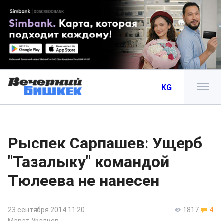
KG
Рыспек Сарпашев: Ущерб
"Тазалыку" командой
Тюлеева не нанесен
23 сентября 2014 11:20
1817
4
Марат Уралиев