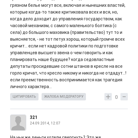
грязном белье могут все, включая и нынешних властей,
которые когда-то также критиковала всех и вся, но,
когда дело доходит до управления государством, как
часовой механизм, с самого маленького болтика (с
села) до большого маховика (правительство) тут то и
выясняется, - не тот петух хорош, который громче всех
кричит... если нет кадровой политики по подготовке
управленцев высшего звена о чем говорить и как
планировать наше будущее? когда седовластные
депутаты просидевшие сотни штанов в кресле на все
горло кричат, что кресло никому и никогда не отдадут...!
если преемственность воспринимается как трагедия
личного характера...
0
ЦИТИРОВАТЬ
ЖАЛОБА МОДЕРАТОРУ
321
24.09.2014, 12:07
На чьи же деньги хотели свергнуть? Это же