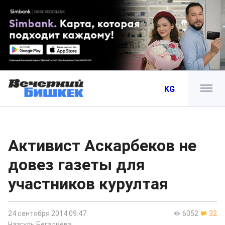
KG
Активист Аскарбеков не
довез газеты для
участников курултая
24 сентября 2014 09:47
6052
32
Назгуль Бегалиева