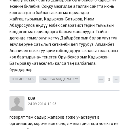
«Maalymat.kg» сайты Дайырбек Орунбековго караштуу
экенин билебиз. Соңку мезгилде аталган сайтта июнь
коогалаңына байланышкан материалдар
жайгаштырылып, Кадыржан Батыров, Ином
Абдуросулов өңдүү өзбек сепаратисттерин тымызын
колдогон материалдарга басым жасалууда. Тыйын
дегенде томолонуп кетчү Дайырбек эми бөлөк улуттун
өкүлдөрүнө сатылып кеткенби деп турубуз. Алманбет
Анапияев сыяктуу кримтөбөлдөрдүн акчасын саап, аны
«эл баатырына» теңеген Орунбеков эми Кадыржан
Батыровду «атакелеп» калса таң калбагыла,
бурадарлар…
0
ЦИТИРОВАТЬ
ЖАЛОБА МОДЕРАТОРУ
009
24.09.2014, 13:05
говорят там садыр жапаров тоже участвует в
органиации, короче все ясно, лжепатриоты, и все кто не