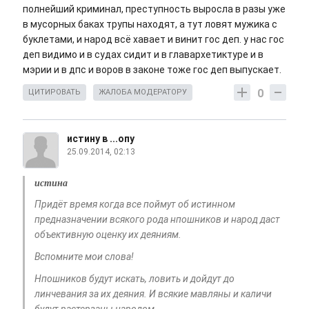
полнейший криминал, преступность выросла в разы уже
в мусорных баках трупы находят, а тут ловят мужика с
буклетами, и народ всё хавает и винит гос деп. у нас гос
деп видимо и в судах сидит и в главархетиктуре и в
мэрии и в дпс и воров в законе тоже гос деп выпускает.
0
ЦИТИРОВАТЬ
ЖАЛОБА МОДЕРАТОРУ
истину в ...опу
25.09.2014, 02:13
истина
Придёт время когда все поймут об истинном
предназначении всякого рода нпошников и народ даст
объективную оценку их деяниям.
Вспомните мои слова!
Нпошников будут искать, ловить и дойдут до
линчевания за их деяния. И всякие мавляны и каличи