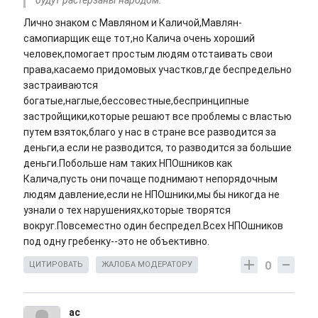
будут растерзаны народом.
Лично знаком с Мавляном и Каличой,Мавлян-
самопиарщик еще тот,но Калича очень хороший
человек,помогает простым людям отстаивать свои
права,касаемо придомовых участков,где беспредельно
застраиваются
богатые,наглые,бессовестные,беспринципные
застройщики,которые решают все проблемы с властью
путем взяток,благо у нас в стране все разводится за
деньги,а если не разводится, то разводится за большие
деньги.Побольше нам таких НПОшников как
Калича,пусть они почаще поднимают непорядочным
людям давление,если не НПОшники,мы бы никогда не
узнали о тех нарушениях,которые творятся
вокруг.Повсеместно один беспредел.Всех НПОшников
под одну гребенку--это не объективно.
0
ЦИТИРОВАТЬ
ЖАЛОБА МОДЕРАТОРУ
ас