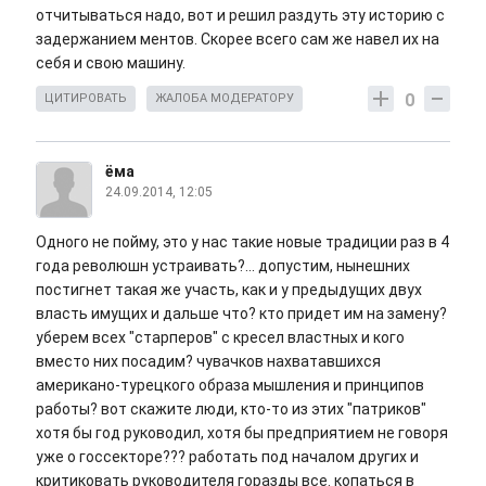
отчитываться надо, вот и решил раздуть эту историю с
задержанием ментов. Скорее всего сам же навел их на
себя и свою машину.
0
ЦИТИРОВАТЬ
ЖАЛОБА МОДЕРАТОРУ
ёма
24.09.2014, 12:05
Одного не пойму, это у нас такие новые традиции раз в 4
года революшн устраивать?... допустим, нынешних
постигнет такая же участь, как и у предыдущих двух
власть имущих и дальше что? кто придет им на замену?
уберем всех "старперов" с кресел властных и кого
вместо них посадим? чувачков нахватавшихся
американо-турецкого образа мышления и принципов
работы? вот скажите люди, кто-то из этих "патриков"
хотя бы год руководил, хотя бы предприятием не говоря
уже о госсекторе??? работать под началом других и
критиковать руководителя горазды все. копаться в