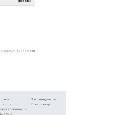
[BBcode]
ла комментирования
ансовая
Рекламодателям
отность
Пресс-центр
овая грамотность
вка "ВБ"