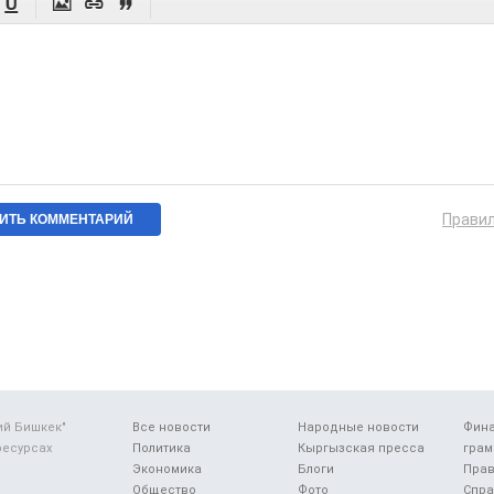




Прави
ий Бишкек"
Все новости
Народные новости
Фин
ресурсах
Политика
Кыргызская пресса
грам
Экономика
Блоги
Прав
Общество
Фото
Спра