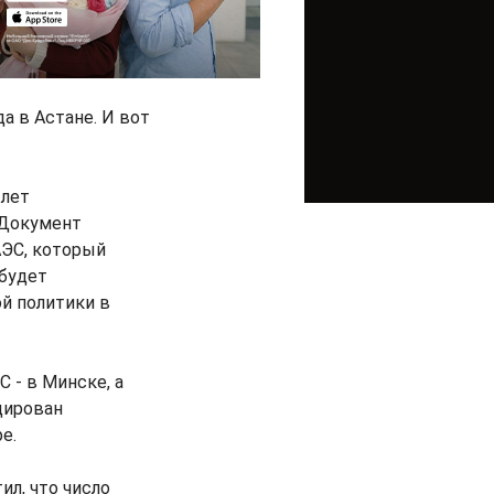
а в Астане. И вот
 лет
 Документ
АЭС, который
 будет
й политики в
 - в Минске, а
цирован
е.
ил, что число