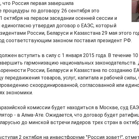
 что Россия первая завершила
процедуры по договору. 26 сентября это
 1 октября на первом заседании осенней сессии и
 единогласно утвердил договор о ЕАЭС, который
зидентами России, Беларуси и Казахстана 29 мая этого год
под соответствующим законом поставил президент РФ.
олжен вступить в силу с 1 января 2015 года. В течение 10
завершить гармонизацию национальных законодательств.
оренности России, Беларуси и Казахстана по созданию Е
у передвижения товаров, услуг, капитала и рабочей силы,
проведению скоординированной, согласованной или едино
ях экономики.
разийской комиссии будет находиться в Москве, суд ЕАЭС
ятор - в Алма-Ате. Ожидается, что договор будет ратифи
ларусью до минской встречи лидеров трех стран в октябр
ступая 2 октября на инвестфоруме "Россия зовет!", отмет