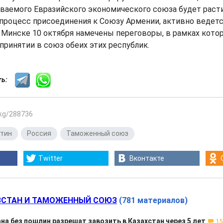
ваемого Евразийского экономического союза будет расти
процесс присоединения к Союзу Армении, активно ведетс
Минске 10 октября намечены переговоры, в рамках кото
принятии в союз обеих этих республик.
сть:
.kg/288736
утин
,
Россия
,
Таможенный союз
Twitter
Вконтакте
СТАН И ТАМОЖЕННЫЙ СОЮЗ
(781 материалов)
на без пошлин разрешат завозить в Казахстан через 5 лет
15