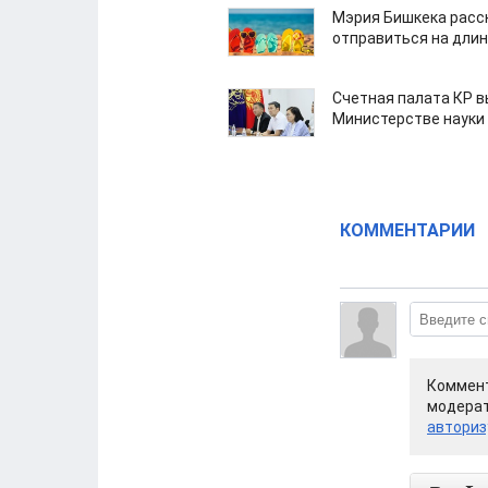
Мэрия Бишкека расс
отправиться на дли
Счетная палата КР в
Министерстве науки
КОММЕНТАРИИ
Коммент
модерат
авториз