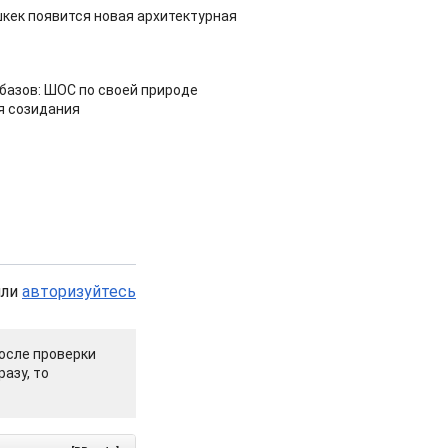
шкек появится новая архитектурная
азов: ШОС по своей природе
я созидания
или
авторизуйтесь
осле проверки
азу, то