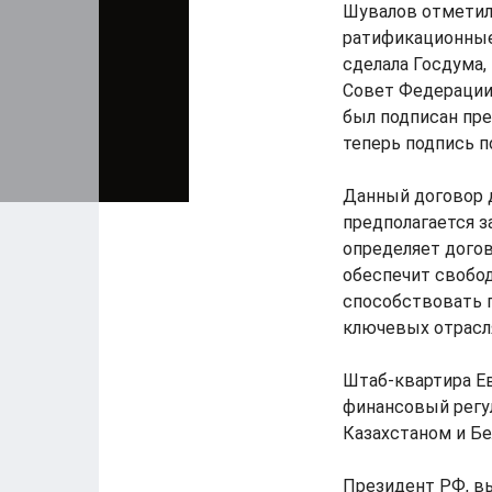
Шувалов отметил,
ратификационные 
сделала Госдума,
Совет Федерации
был подписан пре
теперь подпись 
Данный договор д
предполагается 
определяет догов
обеспечит свобод
способствовать 
ключевых отрасл
Штаб-квартира Ев
финансовый регул
Казахстаном и Бе
Президент РФ, вы