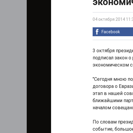
экономи
04 октября 2014 11:
Facebook
3 октября презид
подписал закон о
экономическом с
"Сегодня мною п
договора о Евра
этап в нашей сов
ближайшими партн
началом совещани
По словам презид
событие, большо