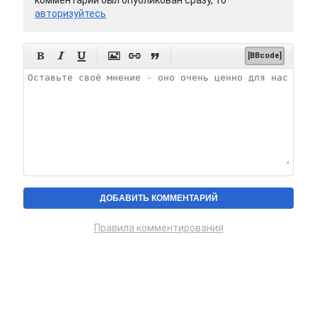
комментарий был опубликован сразу, то
авторизуйтесь






[BBcode]
Правила комментирования