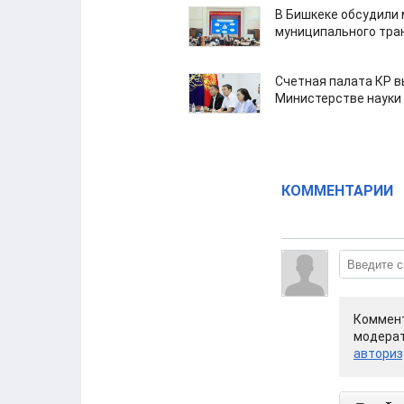
В Бишкеке обсудили
муниципального тра
Счетная палата КР в
Министерстве науки
КОММЕНТАРИИ
Коммент
модерат
авториз