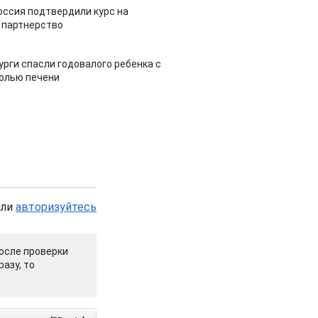
оссия подтвердили курс на
 партнерство
урги спасли годовалого ребенка с
холью печени
или
авторизуйтесь
осле проверки
азу, то