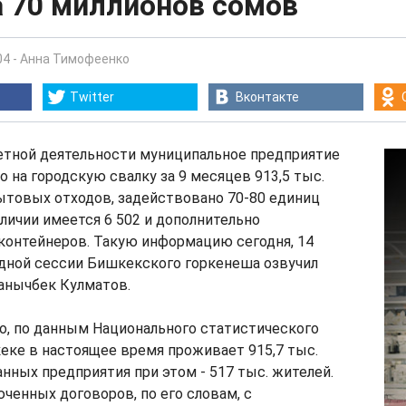
а 70 миллионов сомов
04
-
Анна Тимофеенко
Twitter
Вконтакте
четной деятельности муниципальное предприятие
о на городскую свалку за 9 месяцев 913,5 тыс.
ытовых отходов, задействовано 70-80 единиц
аличии имеется 6 502 и дополнительно
контейнеров. Такую информацию сегодня, 14
едной сессии Бишкекского горкенеша озвучил
анычбек Кулматов.
то, по данным Национального статистического
еке в настоящее время проживает 915,7 тыс.
анных предприятия при этом - 517 тыс. жителей.
ченных договоров, по его словам, с