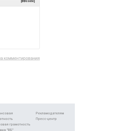
[BBcode]
ла комментирования
ансовая
Рекламодателям
отность
Пресс-центр
овая грамотность
вка "ВБ"