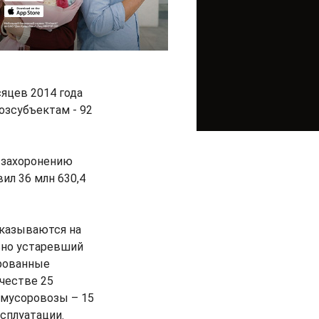
сяцев 2014 года
хозсубъектам - 92
и захоронению
ил 36 млн 630,4
сказываются на
ьно устаревший
ированные
ичестве 25
 мусоровозы – 15
ксплуатации.