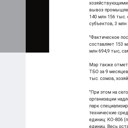
хозяйствующими 
вывоз промышлен
140 млн 156 тыс. 
субъектов, 3 млн
"Фактическое пос
составляет 153 мл
млн 694,9 тыс, са
Мэр также отмети
ТБО за 9 месяцев
тыс. сомов, хозя
"При этом на сег
организации надл
парк специализи
технические сред
единиц: КО-806 (
единиц. Весь ост