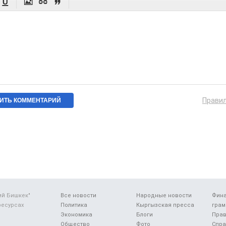




Прави
ий Бишкек"
Все новости
Народные новости
Фин
ресурсах
Политика
Кыргызская пресса
грам
Экономика
Блоги
Прав
Общество
Фото
Спра