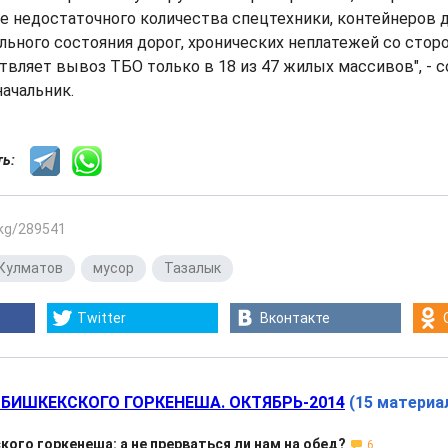
 недостаточного количества спецтехники, контейнеров д
ьного состояния дорог, хронических неплатежей со сто
твляет вывоз ТБО только в 18 из 47 жилых массивов", - 
ачальник.
сть:
.kg/289541
Кулматов
,
мусор
,
Тазалык
Twitter
Вконтакте
 БИШКЕКСКОГО ГОРКЕНЕША. ОКТЯБРЬ-2014
(15 материа
кого горкенеша: а не прерваться ли нам на обед?
6