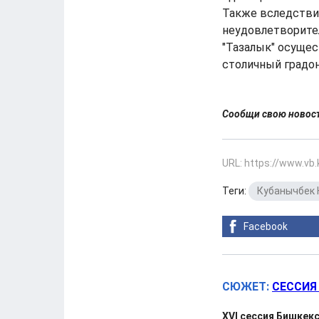
Также вследствие
неудовлетворител
"Тазалык" осущес
столичный градон
Сообщи свою ново
URL: https://www.vb
Теги:
Кубанычбек 
Facebook
СЮЖЕТ:
СЕССИЯ
XVI сессия Бишкекс