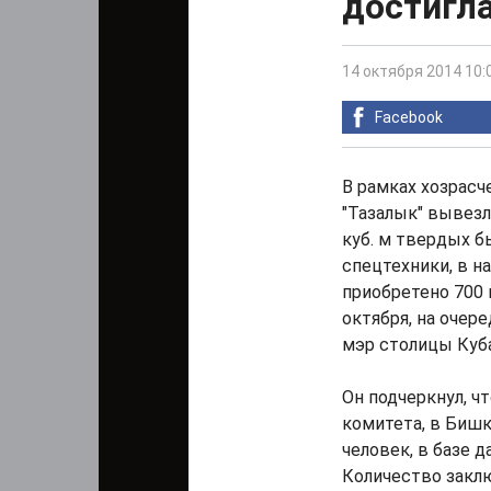
достигл
14 октября 2014 10:
Facebook
В рамках хозрас
"Тазалык" вывезл
куб. м твердых б
спецтехники, в н
приобретено 700 
октября, на очер
мэр столицы Куб
Он подчеркнул, ч
комитета, в Бишк
человек, в базе д
Количество заклю