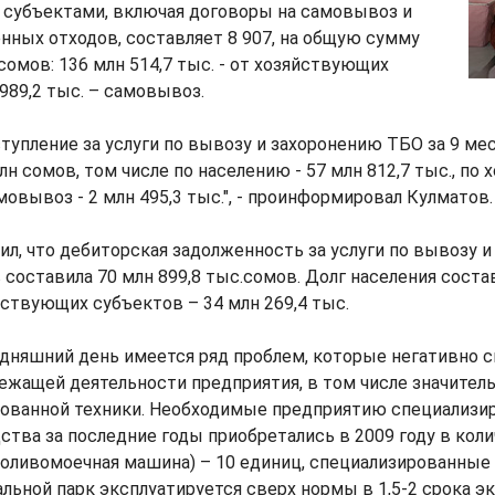
субъектами, включая договоры на самовывоз и
ных отходов, составляет 8 907, на общую сумму
сомов: 136 млн 514,7 тыс. - от хозяйствующих
 989,2 тыс. – самовывоз.
тупление за услуги по вывозу и захоронению ТБО за 9 ме
н сомов, том числе по населению - 57 млн 812,7 тыс., по 
мовывоз - 2 млн 495,3 тыс.", - проинформировал Кулматов.
л, что дебиторская задолженность за услуги по вывозу 
 составила 70 млн 899,8 тыс.сомов. Долг населения состав
йствующих субъектов – 34 млн 269,4 тыс.
одняшний день имеется ряд проблем, которые негативно 
ежащей деятельности предприятия, в том числе значител
рованной техники. Необходимые предприятию специализ
ства за последние годы приобретались в 2009 году в кол
поливомоечная машина) – 10 единиц, специализированные
альной парк эксплуатируется сверх нормы в 1,5-2 срока э