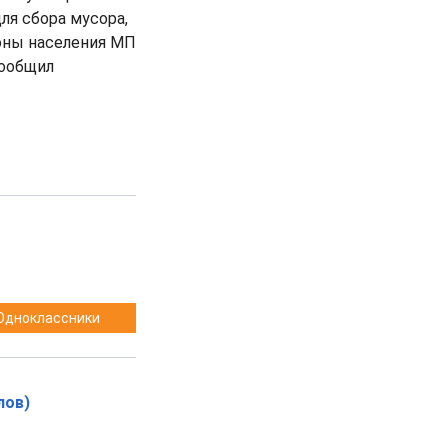
ля сбора мусора,
роны населения МП
сообщил
Одноклассники
лов)