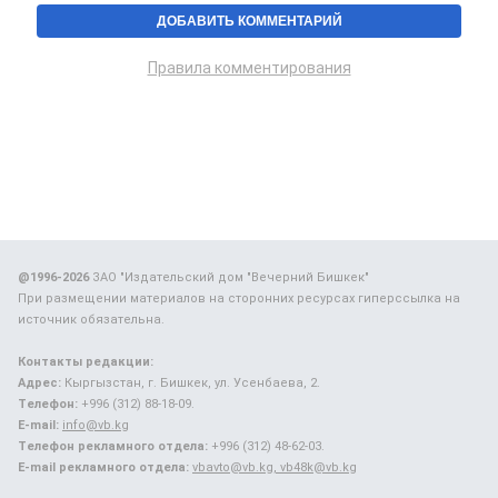
Правила комментирования
@1996-2026
ЗАО "Издательский дом "Вечерний Бишкек"
При размещении материалов на сторонних ресурсах гиперссылка на
источник обязательна.
Контакты редакции:
Адрес:
Кыргызстан, г. Бишкек, ул. Усенбаева, 2.
Телефон:
+996 (312) 88-18-09.
E-mail:
info@vb.kg
Телефон рекламного отдела:
+996 (312) 48-62-03.
E-mail рекламного отдела:
vbavto@vb.kg, vb48k@vb.kg