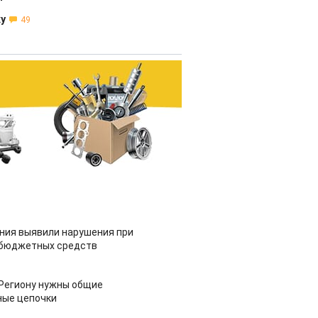
ку
49
ия выявили нарушения при
 бюджетных средств
 Региону нужны общие
ные цепочки