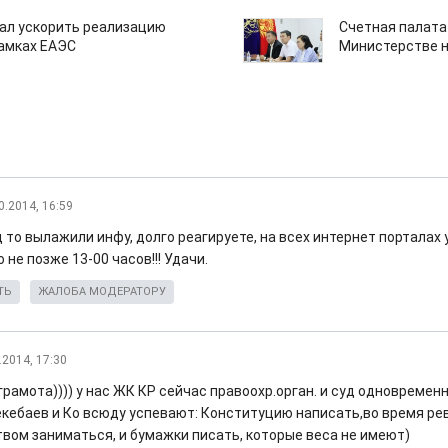
ал ускорить реализацию
Счетная палата
рамках ЕАЭС
Министерстве н
0.2014, 16:59
 то вылажили инфу, долго реагируете, на всех интернет порталах
не позже 13-00 часов!!! Удачи.
ТЬ
ЖАЛОБА МОДЕРАТОРУ
.2014, 17:30
рамота)))) у нас ЖК КР сейчас правоохр.орган. и суд одновременно 
екебаев и Ко всюду успевают: Конституцию написать,во время р
вом заниматься, и бумажки писать, которые веса не имеют)