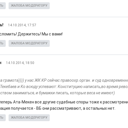
ТЬ
ЖАЛОБА МОДЕРАТОРУ
ь!
14.10.2014, 17:57
 сломить! Держитесь! Мы с вами!
ТЬ
ЖАЛОБА МОДЕРАТОРУ
н
14.10.2014, 18:50
 грамота)))) у нас ЖК КР сейчас правоохр.орган. и суд одновременно .
 Текебаев и Ко всюду успевают: Конституцию написать,во время рев
ством заниматься, и бумажки писать, которые веса не имеют)
 теперь Ата-Мекен все другие судебные споры тоже к рассмотрени
ация получается - ВБ они рассматривают, а остальных нет.
ТЬ
ЖАЛОБА МОДЕРАТОРУ