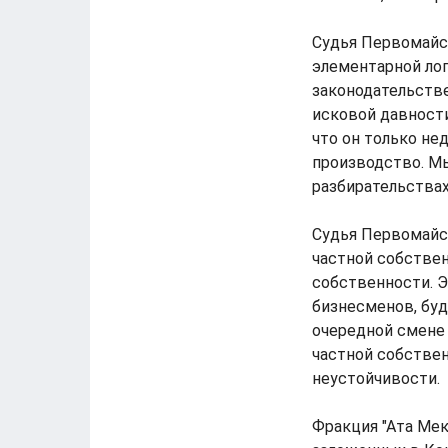
Судья Первомайск
элементарной лог
законодательств
исковой давности
что он только нед
производство. Мы
разбирательствах,
Судья Первомайс
частной собстве
собственности. Э
бизнесменов, буд
очередной смене 
частной собствен
неустойчивости.
Фракция "Ата Мек