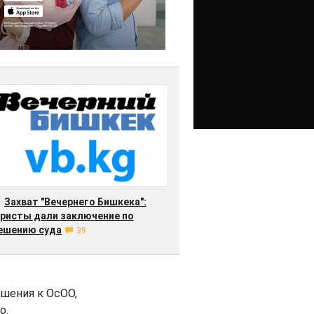
Захват "Вечернего Бишкека":
ристы дали заключение по
ешению суда
39
шения к ОсОО,
о.