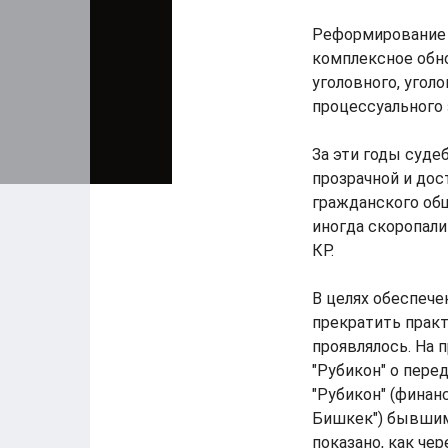
Реформирование 
комплексное обн
уголовного, угол
процессуального 
За эти годы суде
прозрачной и дос
гражданского общ
иногда скоропал
КР.
В целях обеспече
прекратить практ
проявлялось. На
"Рубикон" о пере
"Рубикон" (финан
Бишкек") бывшим
показано, как че