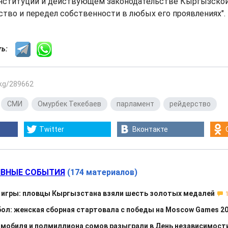
нституции и действующем законодательстве Кыргызской 
тво и передел собственности в любых его проявлениях".
сть:
.kg/289662
,
СМИ
,
Омурбек Текебаев
,
парламент
,
рейдерство
Twitter
Вконтакте
ВНЫЕ СОБЫТИЯ
(174 материалов)
 игры: пловцы Кыргызстана взяли шесть золотых медалей
ол: женская сборная стартовала с победы на Moscow Games 2
омобиля и полмиллиона сомов разыграли в День независимост