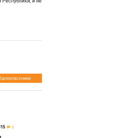
Республики, и не
Одноклассники
1
015
3
и