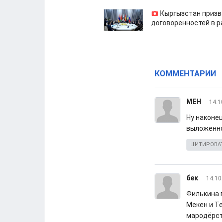
Кыргызстан призв
договоренностей в 
КОММЕНТАРИИ
МЕН
14.1
Ну наконец
выложенно 
ЦИТИРОВА
бек
14.10
Филькина г
Мекен и Т
мародёрст