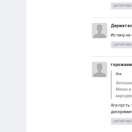
ЦИТИРОВА
Держитес
Истину не
ЦИТИРОВА
горожани
бек
Филькина
Мекен и
мародёр
Ага пусть
дискримин
ЦИТИРОВА