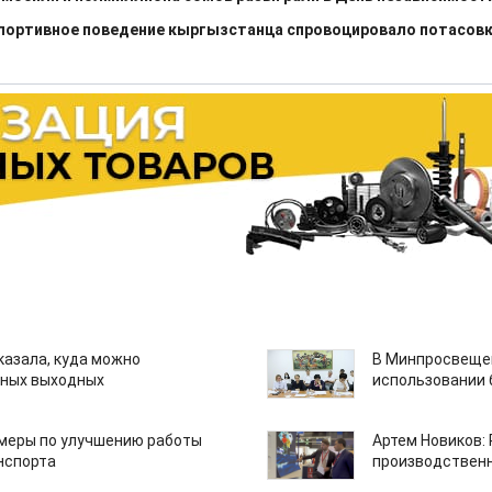
спортивное поведение кыргызстанца спровоцировало потасов
казала, куда можно
В Минпросвещен
нных выходных
использовании
 меры по улучшению работы
Артем Новиков:
нспорта
производствен