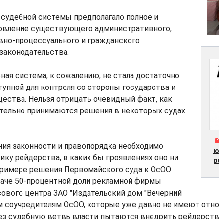
судебной системы предполагало полное и
овление существующего административного,
овно-процессуального и гражданского
законодательства.
бная система, к сожалению, не стала достаточно
тупной для контроля со стороны государства и
ества. Нельзя отрицать очевидный факт, как
ительно принимаются решения в некоторых судах
ния законности и правопорядка необходимо
ю
ику рейдерства, в каких бы проявлениях оно ни
р
 примере решения Первомайского суда к ОсОО
даче 50-процентной доли рекламной фирмы
сового центра ЗАО "Издательский дом "Вечерний
 соучредителям ОсОО, которые уже давно не имеют отно
рез судебную ветвь власти пытаются внедрить рейдерств