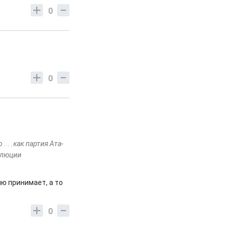
0
0
 . .как партия Ата-
олюции
ю принимает, а то
0