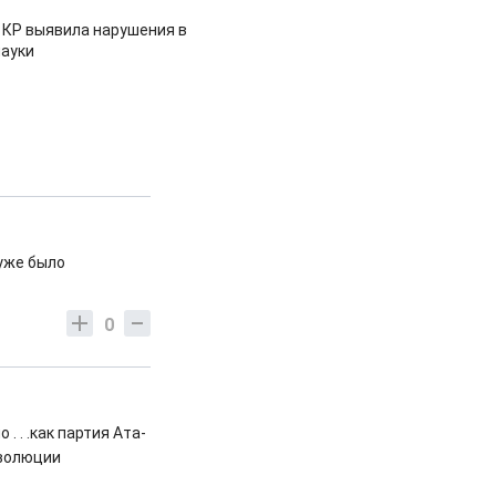
 КР выявила нарушения в
ауки
 уже было
0
. . .как партия Ата-
еволюции