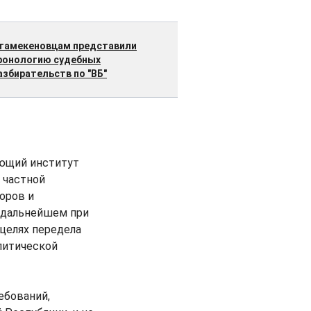
тамекеновцам представили
ронологию судебных
азбирательств по "ВБ"
ающий институт
 частной
оров и
в дальнейшем при
целях передела
литической
ебований,