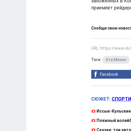
заложенных в Ко
приемлет рейдерс
Сообщи свою ново
URL: https://www.vb
Теги:
Ата Мекен
Facebook
СЮЖЕТ:
СПОРТИ
Иссык-Кульские
Пляжный волейб
Скачки: три авт