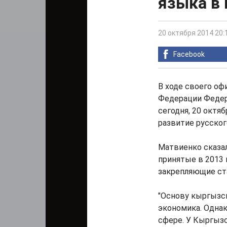
языка в
20 октября 2014 20:
Facebook
В ходе своего оф
Федерации Федер
сегодня, 20 октя
развитие русског
Матвиенко сказал
принятые в 2013 
закрепляющие ста
"Основу кыргызс
экономика. Однак
сфере. У Кыргызс