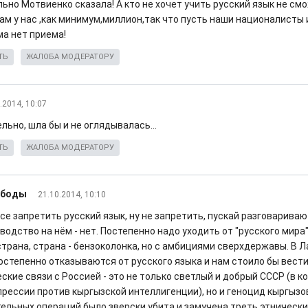
ьно Мотвиенко сказала! А кто не хочет учить русский язык не см
там у нас ,как минимум,миллион,так что пусть наши националисты
ма нет приема!
ТЬ
ЖАЛОБА МОДЕРАТОРУ
.2014, 10:07
ьно, шла бы и не оглядывалась...
ТЬ
ЖАЛОБА МОДЕРАТОРУ
ободы
21.10.2014, 10:10
се запретить русский язык, ну не запретить, пускай разговариваю
одство на нём - нет. Постепенно надо уходить от "русского мира"
трана, страна - бензоколонка, но с амбициями сверхдержавы. В Л
остепенно отказываются от русского языка и нам стоило бы вести
ские связи с Россией - это не только светлый и добрый СССР (в ко
рессии против кыргызской интеллигенции), но и геноцид кыргызов
тельных операций было зверски убита и замучена треть этнически