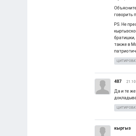
Объясните,
говорить 
PS. Не пр
кыргызско
братишки, 
также в М
патриотич
ЦИТИРОВА
487
21.10
Да и те ж
докладыва
ЦИТИРОВА
кыргыз