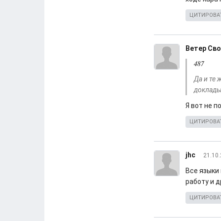
ЦИТИРОВА
Ветер Св
487
Да и те 
доклады
Я вот не 
ЦИТИРОВА
jhc
21.10.
Все языки
работу и д
ЦИТИРОВА