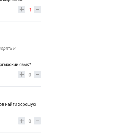
-1
ворить и
ыргызский язык?
0
сов найти хорошую
0