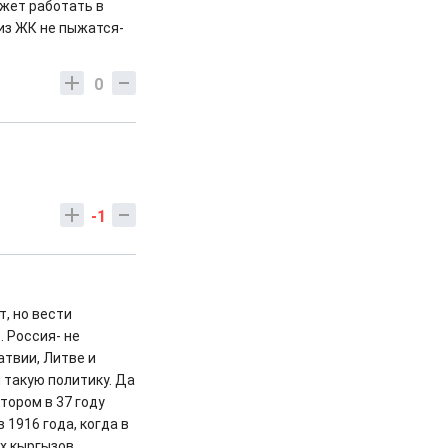
ожет работать в
 из ЖК не пыжатся-
0
-1
т, но вести
. Россия- не
атвии, Литве и
 такую политику. Да
тором в 37 году
 1916 года, когда в
х кыргызов.