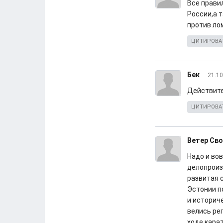
Все правил
России,а 
против ло
ЦИТИРОВА
Бек
21.10
Действител
ЦИТИРОВА
Ветер Св
Надо и вов
делопроизв
развитая с
Эстонии п
и историче
велись реп
ходе кара