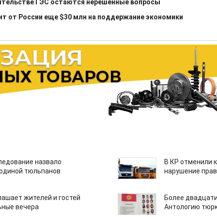
оительстве ГЭС остаются нерешенные вопросы
т от России еще $30 млн на поддержание экономики
едование назвало
В КР отменили 
одиной тюльпанов
нарушение прав
лашает жителей и гостей
Более двадцати
ьные вечера
Антологию тюрк