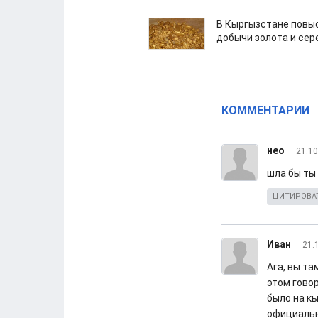
В Кыргызстане повыс
добычи золота и сер
КОММЕНТАРИИ
нео
21.10
шла бы ты
ЦИТИРОВА
Иван
21.
Ага, вы та
этом говор
было на кы
официаль