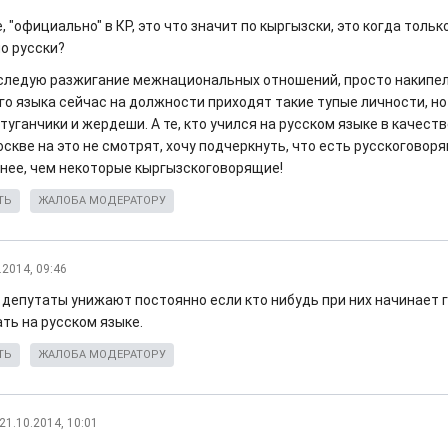
 "официально" в КР, это что значит по кыргызски, это когда толь
по русски?
еследую разжигание межнациональных отношений, просто накипело
го языка сейчас на должности приходят такие тупые личности, но
туганчики и жердеши. А те, кто учился на русском языке в качест
оскве на это не смотрят, хочу подчеркнуть, что есть русскоговор
нее, чем некоторые кыргызскоговорящие!
ТЬ
ЖАЛОБА МОДЕРАТОРУ
.2014, 09:46
е депутаты унижают постоянно если кто нибудь при них начинает 
ть на русском языке.
ТЬ
ЖАЛОБА МОДЕРАТОРУ
21.10.2014, 10:01