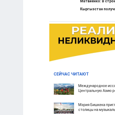
Матвиенко: В стр
Кыргызстан получи
СЕЙЧАС ЧИТАЮТ
Международное иссл
Центральную Азию р
Мэрия Бишкека приг
столицы на музыкал