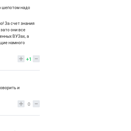
ко шепотом надо
! За счет знания
 зато они все
венных ВУЗах, а
ящие намного
+1
говорить и
0