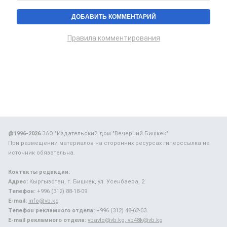
Правила комментирования
@1996-2026
ЗАО "Издательский дом "Вечерний Бишкек"
При размещении материалов на сторонних ресурсах гиперссылка на
источник обязательна.
Контакты редакции:
Адрес:
Кыргызстан, г. Бишкек, ул. Усенбаева, 2.
Телефон:
+996 (312) 88-18-09.
E-mail:
info@vb.kg
Телефон рекламного отдела:
+996 (312) 48-62-03.
E-mail рекламного отдела:
vbavto@vb.kg, vb48k@vb.kg