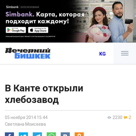
KG
В Канте открыли
хлебозавод
05 ноября 2014 15:44
2230
2
Светлана Моисеева