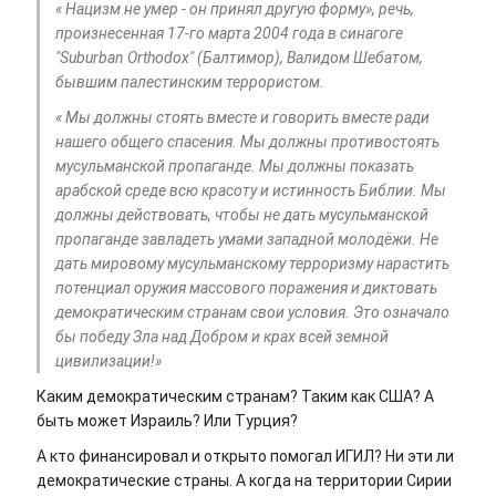
« Нацизм не умер - он принял другую форму», речь,
произнесенная 17-го марта 2004 года в синагоге
"Suburban Orthodox" (Балтимор), Валидом Шебатом,
бывшим палестинским террористом.
« Мы должны стоять вместе и говорить вместе ради
нашего общего спасения. Мы должны противостоять
мусульманской пропаганде. Мы должны показать
арабской среде всю красоту и истинность Библии. Мы
должны действовать, чтобы не дать мусульманской
пропаганде завладеть умами западной молодёжи. Не
дать мировому мусульманскому терроризму нарастить
потенциал оружия массового поражения и диктовать
демократическим странам свои условия. Это означало
бы победу Зла над Добром и крах всей земной
цивилизации!»
Каким демократическим странам? Таким как США? А
быть может Израиль? Или Турция?
А кто финансировал и открыто помогал ИГИЛ? Ни эти ли
демократические страны. А когда на территории Сирии