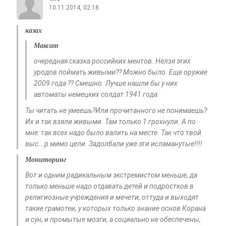
10.11.2014, 02:18
казах
Максат
очередная сказка российких ментов. Нелзя этих
уродов поймать живыми?? Можно было. Еще оружие
2009 года ?? Смешно. Лучше нашли бы у них
автоматы немецких солдат 1941 года.
Ты читать не умеешь?Или прочитанного не понимаешь?
Их и так взяли живыми. Там только 1 грохнули. А по
мне: так всех надо было валить на месте. Так что твой
выс...р мимо цели. Задолбали уже эти исламанутые!!!!
Мониторинг
Вот и одним радикальным экстремистом меньше, да
только меньше надо отдавать детей и подростков в
религиозные учреждения и мечети, оттуда и выходят
такие грамотеи, у которых только знание основ Корана
и сун, и промытые мозги, а социально не обеспечены,