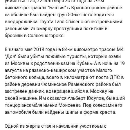
убийства. Так, 22 сентября 2013 года на 29-м
километре трассы "Балтия" в Красногорском районе
на обочине был найден труп 50-летнего водителя
внедорожника Toyota Land Cruiser с огнестрельными
ранениями. Иномарку преступники похитили и
бросили в Солнечногорске.
В начале мая 2014 года на 84-м километре трассы М4
"Дон" были убиты пожилые туристы, которые ехали
из Москвы к родственникам на Кубань. А в ночь на 19
августа на рязанско-каширском участке Малого
бетонного кольца, всего в километре от поста ДПС в
районе деревни Фоминское Раменского района был
застрелен дачник, возвращавшийся в Москву на
своей машине. Им оказался Альберт Юсупов, бывший
танцор ансамбля имени Моисеева. Под колесами его
автомобиля были найдены шипы в форме креста.
Одной из жертв стал и начальник участковых