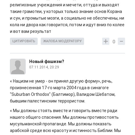
религиозные учреждения и мечети, оттуда и выходят
такие грамотеи, у которых только знание основ Корана
и сун, и промытые мозги, а социально не обеспечены, ни
кола ни двора как говорится, потом и идут вниз по колее
и вот вам результат
0
ЦИТИРОВАТЬ
ЖАЛОБА МОДЕРАТОРУ
Новый фашизм?
07.11.2014, 20:29
« Нацизм не умер - он принял другую форму», речь,
произнесенная 17-го марта 2004 года в синагоге
"Suburban Orthodox" (Балтимор), Валидом Шебатом,
бывшим палестинским террористом.
« Мы должны стоять вместе и говорить вместе ради
нашего общего спасения. Мы должны противостоять
мусульманской пропаганде. Мы должны показать
арабской среде всю красоту и истинность Библии. Мы