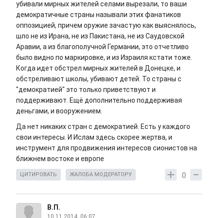
убивали мирных жителей селами вырезали, то ваши
демократичные страны называли этих фанатиков
оппозицией, причем оружие зачастую как выяснялось,
шло не из Ирана, не из Пакистана, не из Саудовской
Аравии, а из благополучной Германии, это отчетливо
было видно по маркировке, и из Израиля кстати тоже.
Когда идет обстрел мирных жителей в Донецке, и
обстреливают школы, убивают детей. То страны с
"демократией" это только приветствуют и
поддерживают. Ещё дополнительно поддерживая
деньгами, и вооружением.
Да нет никаких стран с демократией. Есть у каждого
свои интересы. И Ислам здесь скорее жертва, и
инструмент для продвижения интересов сионистов на
ближнем востоке и европе
0
ЦИТИРОВАТЬ
ЖАЛОБА МОДЕРАТОРУ
В.П.
10.11.2014, 06:07