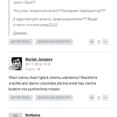
трое с Оша!!!!
Что у нас твориться на юге? Рассадник террористов???
А куда смотрит власть, правоохранители??? Везде
отчеты что все супер)))))))
Даааааа....
0
ЦИТИРОВАТЬ
ЖАЛОБА МОДЕРАТОРУ
Nurlan Jusupov
09.11.2014, 15:21
Карма:
-4
Vlast sama chast Igila k chemu udevlatsa ! Rasshirte
zrachki ano davno u korinilas plotna sredi nas zavtra
budete vse pushechniy myaso
0
ЦИТИРОВАТЬ
ЖАЛОБА МОДЕРАТОРУ
NoName