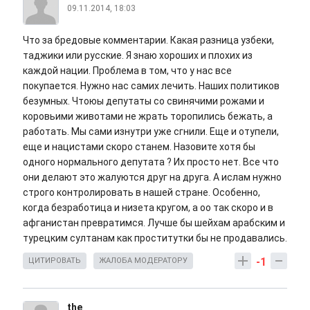
09.11.2014, 18:03
Что за бредовые комментарии. Какая разница узбеки,
таджики или русские. Я знаю хороших и плохих из
каждой нации. Проблема в том, что у нас все
покупается. Нужно нас самих лечить. Наших политиков
безумных. Чтоюы депутаты со свинячими рожами и
коровьими животами не жрать торопились бежать, а
работать. Мы сами изнутри уже сгнили. Еще и отупели,
еще и нацистами скоро станем. Назовите хотя бы
одного нормального депутата ? Их просто нет. Все что
они делают это жалуются друг на друга. А ислам нужно
строго контролировать в нашей стране. Особенно,
когда безработица и низета кругом, а оо так скоро и в
афганистан превратимся. Лучше бы шейхам арабским и
турецким султанам как проститутки бы не продавались.
-1
ЦИТИРОВАТЬ
ЖАЛОБА МОДЕРАТОРУ
the