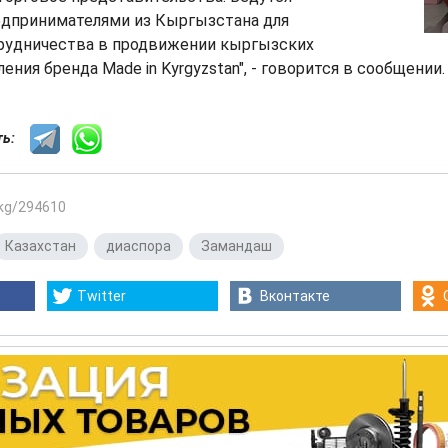
едпринимателями из Кыргызстана для
рудничества в продвижении кыргызских
ения бренда Made in Kyrgyzstan", - говорится в сообщении.
сть:
.kg/294610
Казахстан
,
диаспора
,
Замандаш
Twitter
Вконтакте