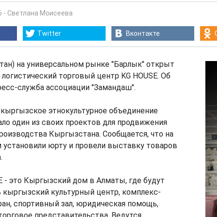
6
-
Светлана Моисеева
Twitter
Вконтакте
тан) на универсальном рынке "Барлык" открыт
логистический торговый центр KG HOUSE. Об
есс-служба ассоциации "Замандаш".
, кыргызское этнокультурное объединение
ало один из своих проектов для продвижения
производства Кыргызстана. Сообщается, что на
м установили юрту и провели выставку товаров
.
 - это Кыргызский дом в Алматы, где будут
 кыргызский культурный центр, комплекс-
ран, спортивный зал, юридическая помощь,
торговое представительства. Ведутся