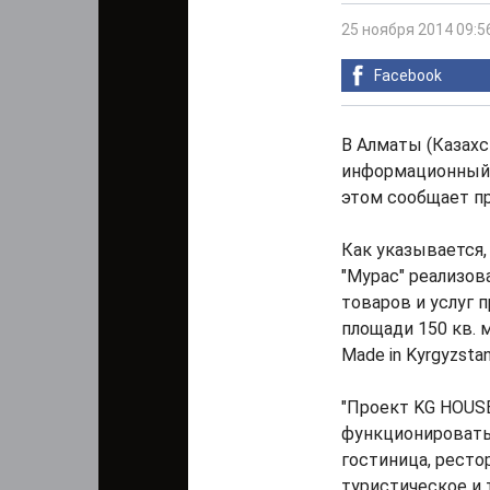
25 ноября 2014 09:5
Facebook
В Алматы (Казахс
информационный 
этом сообщает пр
Как указывается
"Мурас" реализов
товаров и услуг 
площади 150 кв. 
Made in Kyrgyzstan
"Проект KG HOUSE
функционировать
гостиница, ресто
туристическое и 