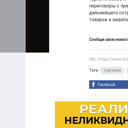
переговоры с пр
дальнейшего сот
товаров и закрепл
Сообщи свою ново
URL: https://www.vb
Теги:
торговля
,
Facebook