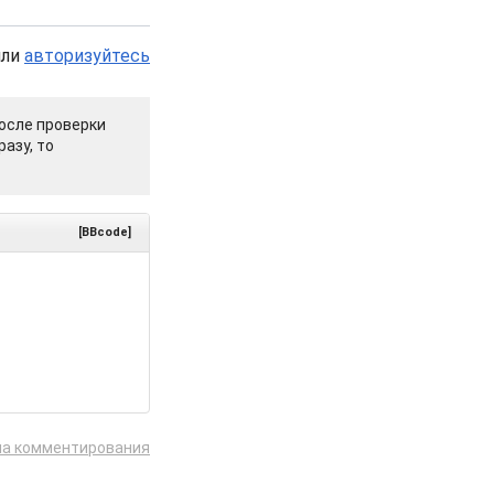
или
авторизуйтесь
осле проверки
азу, то
[BBcode]
ла комментирования