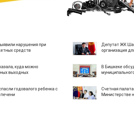
ыявили нарушения при
Депутат ЖК Шаб
етных средств
организация дл
казала, куда можно
В Бишкеке обсу
нных выходных
муниципального
спасли годовалого ребенка с
Счетная палата
 печени
Министерстве н