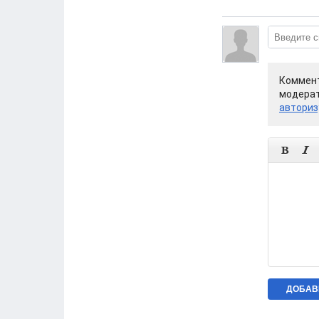
Коммент
модерат
авториз

