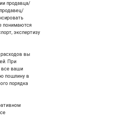
ии продавца/
 продавец/
нсировать
ае понимаются
спорт, экспертизу
 расходов вы
ей. При
ь все ваши
ую пошлину в
ого порядка
тративном
все