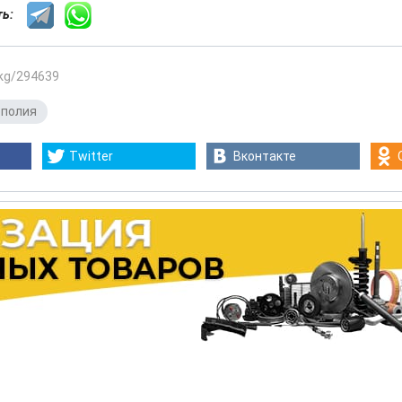
сть:
.kg/294639
ополия
Twitter
Вконтакте