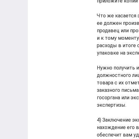
приложите копии 
Что же касается 
ее должен произв
продавец или про
и к тому моменту
расходы в итоге 
упаковке на эксп
Нужно получить и
должностного лиц
товара с их отме
заказного письма
госоргана или эк
экспертизы.
4) Заключение эк
нахождение его в
обеспечит вам уд