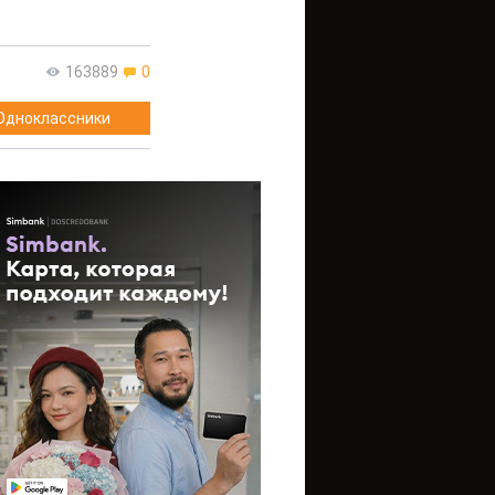
163889
0
Одноклассники