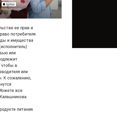
льстве ее прав и
право потребителя
реды и имущества
(исполнитель)
овью или
подлежит
, чтобы в
зводителя или
. К сожалению,
анутся
 Можете все
 Калашникова.
родукте питания: