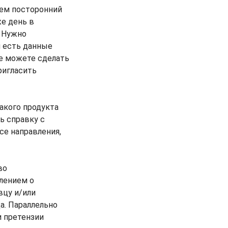
нем посторонний
же день в
. Нужно
й есть данные
же можете сделать
ригласить
акого продукта
ь справку с
се направления,
во
влением о
вцу и/или
а. Параллельно
и претензии