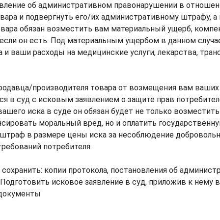
вление об административном правонарушении в отношен
вара и подвергнуть его/их административному штрафу, а
овара обязан возместить вам материальный ущерб, компе
если он есть. Под материальным ущербом в данном случ
 и ваши расходы на медицинские услуги, лекарства, тран
продавца/производителя товара от возмещения вам ваших
я в суд с исковым заявлением о защите прав потребител
ашего иска в суде он обязан будет не только возместит
сировать моральный вред, но и оплатить государственн
 штраф в размере цены иска за несоблюдение добровольн
ребований потребителя.
 сохранить: копии протокола, постановления об админис
Подготовить исковое заявление в суд, приложив к нему 
документы