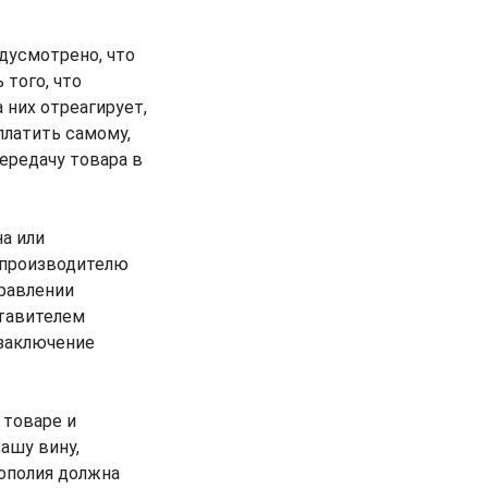
едусмотрено, что
 того, что
 них отреагирует,
платить самому,
ередачу товара в
а или
/производителю
правлении
ставителем
 заключение
 товаре и
ашу вину,
ополия должна