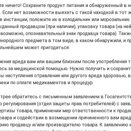
е ничего! Сохраните продукт питания и обнаруженный в 
. Если нет возможности выехать с такой находкой в тот 
инстанции, положите их в холодильник или морозильник
выданный продавцом (при наличии), упаковку товара (на не
, возможно, опознавательный знак продавца товара). Так
инородного предмета в том виде, в каком обнаружили, и п
альнейшем может пригодиться.
инения вреда вам или вашим близким после употребления т
есь за медицинской помощью. Нужно получить и сохранит
ы наступления отравления или другого вреда здоровью, в
чеки по оплате медикаментов и процедур.
стрее обратитесь с письменным заявлением в Госагентст
 регулирования (отдел защиты прав потребителей) с зая
ртизы товара, применении мер ответственности к прода
вара и содействии в возмещении причиненного вам вред
зию продавцу и/или производителю товара. К заявлению 