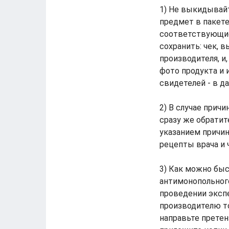
1) Не выкидывайт
предмет в пакете
соответствующие 
сохранить: чек, 
производителя, и
фото продукта и 
свидетелей - в д
2) В случае прич
сразу же обратит
указанием причин
рецепты врача и 
3) Как можно бы
антимонопольного
проведении экспе
производителю то
направьте претен