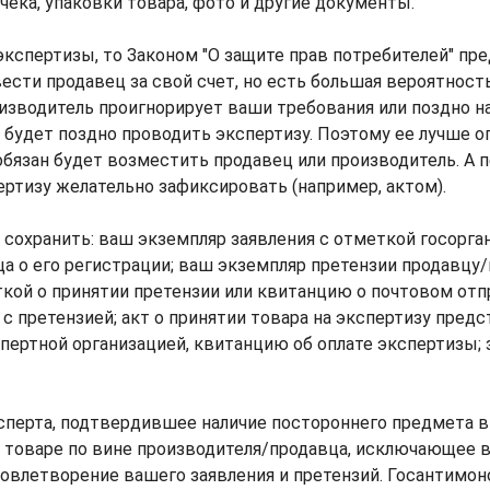
чека, упаковки товара, фото и другие документы.
экспертизы, то Законом "О защите прав потребителей" пр
ести продавец за свой счет, но есть большая вероятность
изводитель проигнорирует ваши требования или поздно на
 будет поздно проводить экспертизу. Поэтому ее лучше о
обязан будет возместить продавец или производитель. А п
ертизу желательно зафиксировать (например, актом).
 сохранить: ваш экземпляр заявления с отметкой госорган
а о его регистрации; ваш экземпляр претензии продавцу
ткой о принятии претензии или квитанцию о почтовом от
 с претензией; акт о принятии товара на экспертизу пред
спертной организацией, квитанцию об оплате экспертизы;
сперта, подтвердившее наличие постороннего предмета в
 товаре по вине производителя/продавца, исключающее в
овлетворение вашего заявления и претензий. Госантимон