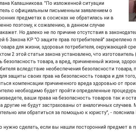
лана Калашникова. "По изложенной ситуации
битель с официальным письменным заявлением о
онних предметах в сосисках не обратилась ни в
менно поэтому, к сожалению, в данном случае
накажет. Но далеко не по причине отсутствия в законодате
ей 6 Закона КР "О защите прав потребителей" закреплено 
товара для жизни, здоровья потребителя, окружающей с
ктом 2 этой статьи закона установлено, что изготовитель 
ь безопасность товара, а вред, причиненный жизни, здор
бителя вследствие необеспечения безопасности товара, 
ля защиты своих прав на безопасность товара и для того
ться компенсации причиненного вреда здоровью от прои
бителю необходимо будет пройти определенные процедуры
оизведете, ваши права на безопасность товаров так и ост
 другие не будут застрахованы от аналогичных случаев.
тельно или обратиться за помощью к юристу", - пояснила
то нужно сделать, если вы нашли посторонний предмет в п