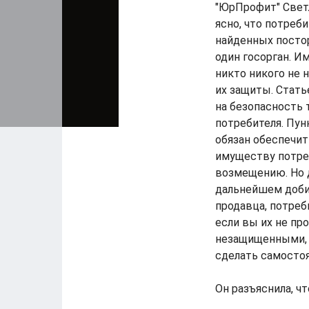
"ЮрПрофит" Свет
ясно, что потре
найденных постор
один госорган. И
никто никого не 
их защиты. Стать
на безопасность 
потребителя. Пун
обязан обеспечит
имуществу потре
возмещению. Но д
дальнейшем доби
продавца, потре
если вы их не пр
незащищенными, а
сделать самостоя
Он разъяснила, ч