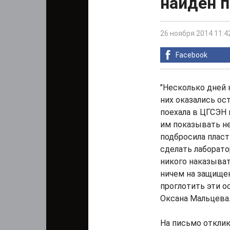
найден 
26 ноября 2014 11:4
Facebook
"Несколько дней н
них оказались ос
поехала в ЦГСЭН 
им показывать не 
подбросила пласт
сделать лаборатор
никого наказывать
ничем на защищен
проглотить эти о
Оксана Мальцева
На письмо откли