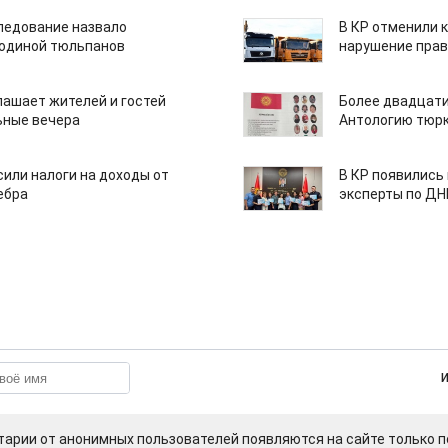
едование назвало
В КР отменили 
одиной тюльпанов
нарушение прав
лашает жителей и гостей
Более двадцати
ьные вечера
Антологию тюрк
или налоги на доходы от
В КР появились
ебра
эксперты по Д
арии от анонимных пользователей появляются на сайте только п