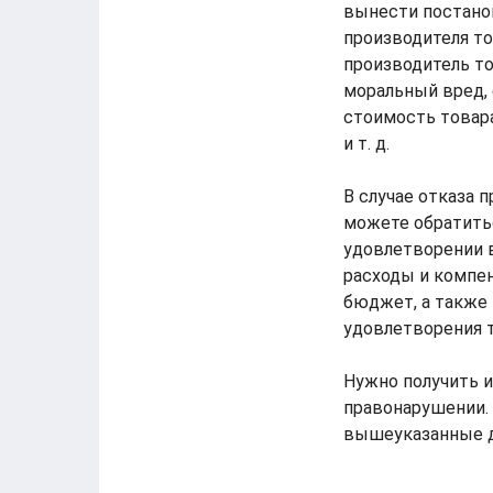
вынести постано
производителя то
производитель т
моральный вред, 
стоимость товара
и т. д.
В случае отказа 
можете обратитьс
удовлетворении в
расходы и компен
бюджет, а также
удовлетворения т
Нужно получить и
правонарушении. 
вышеуказанные 