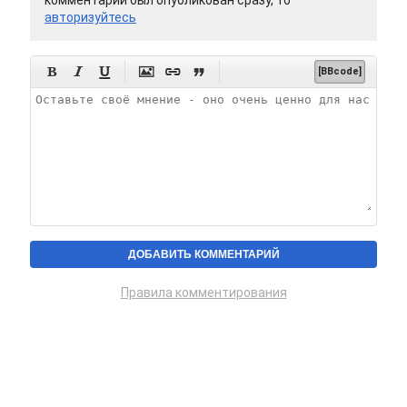
комментарий был опубликован сразу, то
авторизуйтесь






[BBcode]
Правила комментирования