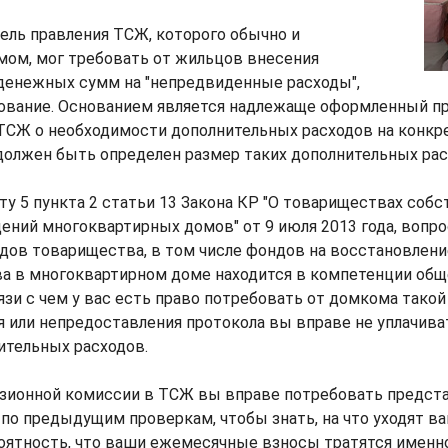
ель правления ТСЖ, которого обычно и
ом, мог требовать от жильцов внесения
денежных сумм на "непредвиденные расходы",
ование. Основанием является надлежаще оформленный п
 ТСЖ о необходимости дополнительных расходов на конк
должен быть определен размер таких дополнительных рас
ту 5 пункта 2 статьи 13 Закона КР "О товариществах соб
ний многоквартирных домов" от 9 июля 2013 года, вопро
дов товарищества, в том числе фондов на восстановлени
а в многоквартирном доме находится в компетенции общ
язи с чем у вас есть право потребовать от домкома такой
я или непредоставления протокола вы вправе не уплачив
ительных расходов.
изионной комиссии в ТСЖ вы вправе потребовать предст
 по предыдущим проверкам, чтобы знать, на что уходят 
оятность, что ваши ежемесячные взносы тратятся именно