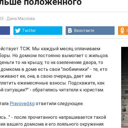
ольше положенного
03
-
Дина Маслова
Twitter
Вконтакте
ействует ТСЖ. Мы каждый месяц оплачиваем
боры. Но домком постоянно вымогает с жильцов
еньги то на крышу, то на озеленение двора, то
 домкома в доме есть свои "любимчики" - те, кто
живают ее, она, в свою очередь, дает им
платить ежемесячные взносы. Подскажите, как
ой ситуации?" - обратились читатели к юристам.
тала
Pravoved.kg
ответили следующее.
сь…" - после прочитанного напрашивается такой
и вашего домкома и его лояльного окружения.