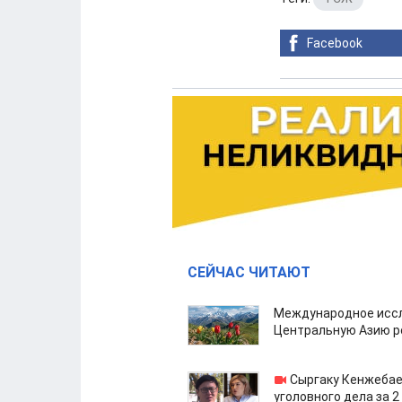
Facebook
СЕЙЧАС ЧИТАЮТ
Международное иссл
Центральную Азию р
Сыргаку Кенжебае
уголовного дела за 2