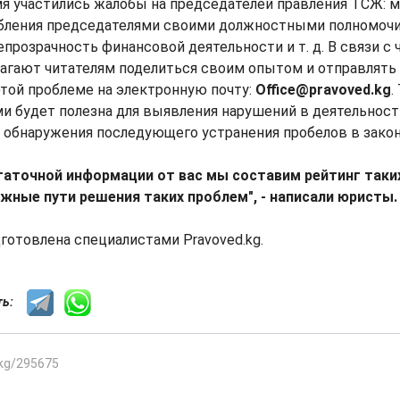
мя участились жалобы на председателей правления ТСЖ: 
ебления председателями своими должностными полномочия
непрозрачность финансовой деятельности и т. д. В связи с
лагают читателям поделиться своим опытом и отправлять 
той проблеме на электронную почту:
Office@pravoved.kg
.
ми будет полезна для выявления нарушений в деятельнос
я обнаружения последующего устранения пробелов в зако
таточной информации от вас мы составим рейтинг таки
ожные пути решения таких проблем", - написали юристы.
готовлена специалистами Pravoved.kg.
сть:
.kg/295675