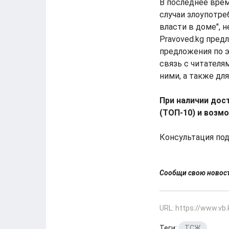
В последнее вре
случаи злоупотр
власти в доме", 
Pravoved.kg пред
предложения по э
связь с читателя
ними, а также дл
При наличии дос
(ТОП-10) и возм
Консультация под
Сообщи свою ново
URL: https://www.vb
Теги:
ТСЖ