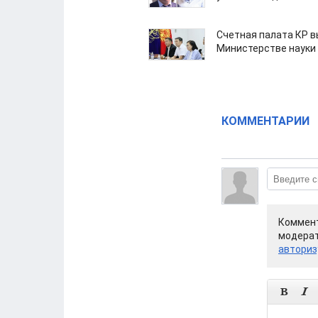
Счетная палата КР в
Министерстве науки
КОММЕНТАРИИ
Коммент
модерат
авториз

