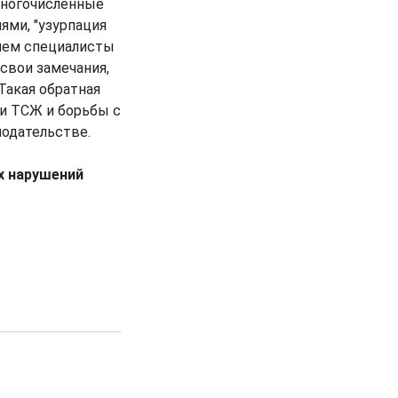
многочисленные
ми, "узурпация
 чем специалисты
свои замечания,
 Такая обратная
ти ТСЖ и борьбы с
нодательстве.
х нарушений