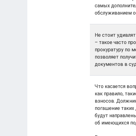
самых дополнител
обслуживанием о
Не стоит удивля
– такое часто пр
прокуратуру по м
позволяет получ
документов в суд
Что касается воп
как правило, так
взносов. Должник
погашение таких д
будут направлены
об имеющихся под