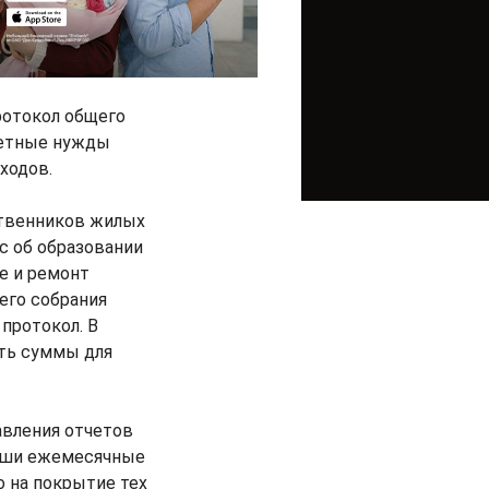
ротокол общего
ретные нужды
ходов.
ственников жилых
с об образовании
е и ремонт
его собрания
 протокол. В
ать суммы для
авления отчетов
ваши ежемесячные
 на покрытие тех