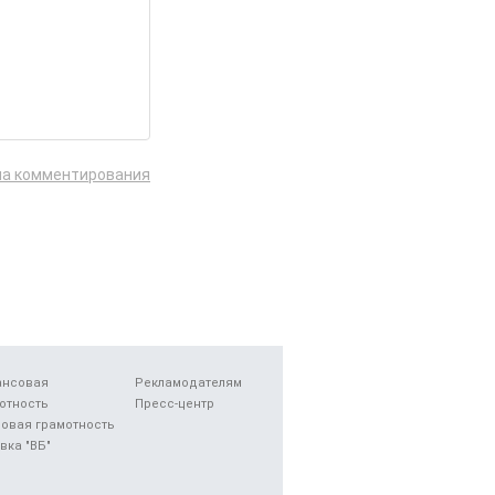
ла комментирования
ансовая
Рекламодателям
отность
Пресс-центр
овая грамотность
вка "ВБ"