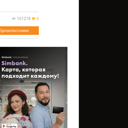
161218
0
Одноклассники