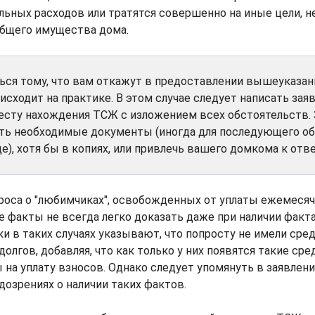
ьных расходов или тратятся совершенно на иные цели, н
бщего имущества дома.
ться тому, что вам откажут в предоставлении вышеуказа
оисходит на практике. В этом случае следует написать зая
есту нахождения ТСЖ с изложением всех обстоятельств. 
ить необходимые документы (иногда для последующего о
е), хотя бы в копиях, или привлечь вашего домкома к отв
роса о "любимчиках", освобожденных от уплаты ежемесяч
ие факты не всегда легко доказать даже при наличии факт
и в таких случаях указывают, что попросту не имели сре
олгов, добавляя, что как только у них появятся такие сре
 на уплату взносов. Однако следует упомянуть в заявлени
озрениях о наличии таких фактов.