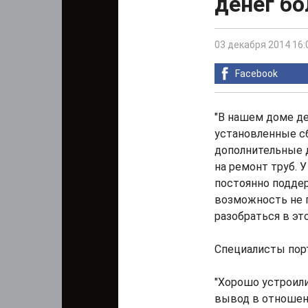
денег б
03 декабря 2014 16:
Facebook
"В нашем доме д
установленные с
дополнительные д
на ремонт труб. У
постоянно поддер
возможность не 
разобраться в эт
Специалисты пор
"Хорошо устроили
вывод в отношени