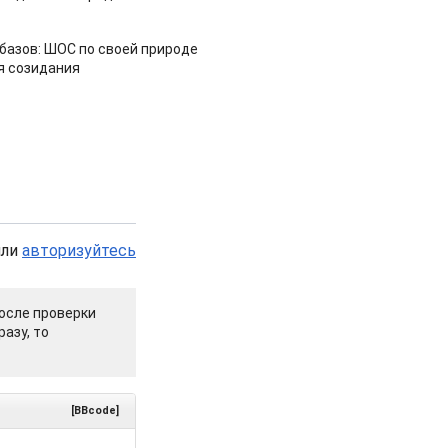
азов: ШОС по своей природе
я созидания
или
авторизуйтесь
осле проверки
азу, то
[BBcode]