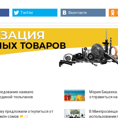
Twitter
Вконтакте
едование назвало
Мэрия Бишкека 
одиной тюльпанов
отправиться на
ву предложили откупиться от
В Минпросвещен
 млн сомов
использовании
13