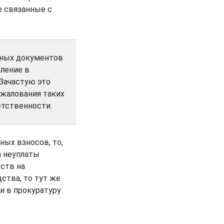
е связанные с
нных документов
вление в
Зачастую это
бжалования таких
етственности.
ных взносов, то,
а неуплаты
дств на
дства, то тут же
и в прокуратуру