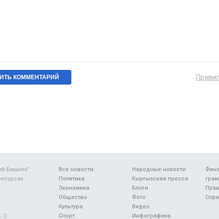
Прави
ий Бишкек"
Все новости
Народные новости
Фин
ресурсах
Политика
Кыргызская пресса
грам
Экономика
Блоги
Прав
Общество
Фото
Спра
Культура
Видео
 2.
Спорт
Инфографика