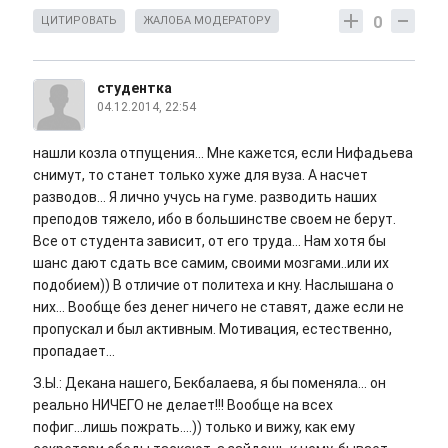
0
ЦИТИРОВАТЬ
ЖАЛОБА МОДЕРАТОРУ
студентка
04.12.2014, 22:54
нашли козла отпущения... Мне кажется, если Нифадьева
снимут, то станет только хуже для вуза. А насчет
разводов... Я лично учусь на гуме. разводить наших
преподов тяжело, ибо в большинстве своем не берут.
Все от студента зависит, от его труда... Нам хотя бы
шанс дают сдать все самим, своими мозгами..или их
подобием)) В отличие от политеха и кну. Наслышана о
них... Вообще без денег ничего не ставят, даже если не
пропускал и был активным. Мотивация, естественно,
пропадает...
З.Ы.: Декана нашего, Бекбалаева, я бы поменяла... он
реально НИЧЕГО не делает!!! Вообще на всех
пофиг...лишь пожрать....)) только и вижу, как ему