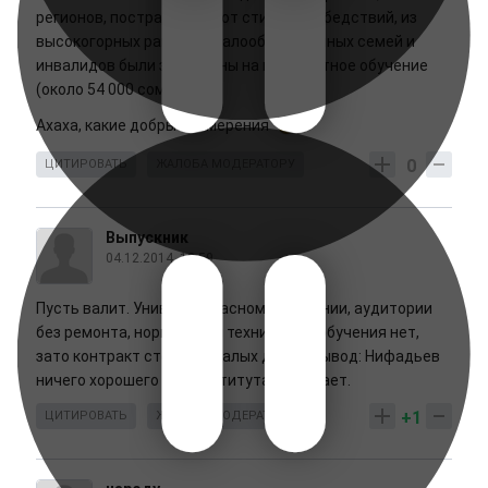
регионов, пострадавших от стихийных бедствий, из
высокогорных районов, малообеспеченных семей и
инвалидов были зачислены на контрактное обучение
(около 54 000 сом в год).
Ахаха, какие добрые намерения
0
ЦИТИРОВАТЬ
ЖАЛОБА МОДЕРАТОРУ
Выпускник
04.12.2014, 13:59
Пусть валит. Универ в ужасном состоянии, аудитории
без ремонта, нормальной техники для обучения нет,
зато контракт стоит не малых денег. Вывод: Нифадьев
ничего хорошего для института не делает.
+1
ЦИТИРОВАТЬ
ЖАЛОБА МОДЕРАТОРУ