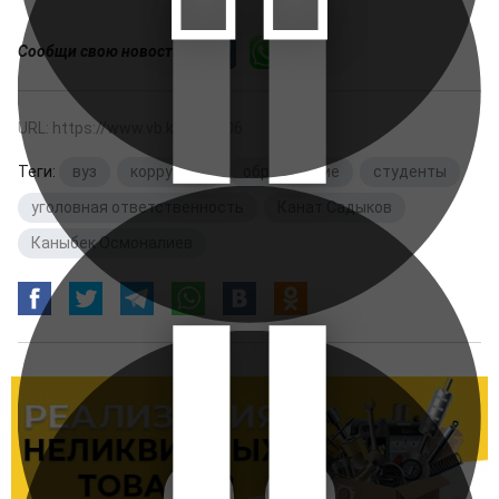
Сообщи свою новость:
URL: https://www.vb.kg/295706
Теги:
вуз
,
коррупция
,
образование
,
студенты
,
уголовная ответственность
,
Канат Садыков
,
Каныбек Осмоналиев