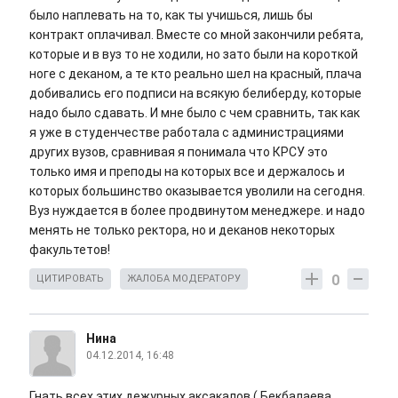
было наплевать на то, как ты учишься, лишь бы
контракт оплачивал. Вместе со мной закончили ребята,
которые и в вуз то не ходили, но зато были на короткой
ноге с деканом, а те кто реально шел на красный, плача
добивались его подписи на всякую белиберду, которые
надо было сдавать. И мне было с чем сравнить, так как
я уже в студенчестве работала с администрациями
других вузов, сравнивая я понимала что КРСУ это
только имя и преподы на которых все и держалось и
которых большинство оказывается уволили на сегодня.
Вуз нуждается в более продвинутом менеджере. и надо
менять не только ректора, но и деканов некоторых
факультетов!
0
ЦИТИРОВАТЬ
ЖАЛОБА МОДЕРАТОРУ
Нина
04.12.2014, 16:48
Гнать всех этих дежурных аксакалов ( Бекбалаева