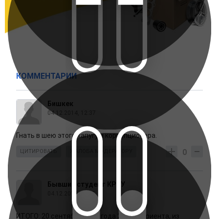
КОММЕНТАРИИ
Бишкек
04.12.2014, 12:37
Гнать в шею этого хапугу и коррупционера.
0
ЦИТИРОВАТЬ
ЖАЛОБА МОДЕРАТОРУ
Бывший студент КРСУ
04.12.2014, 13:35
ИТОГО: 20 сентября 2013 года 24 абитуриента, из