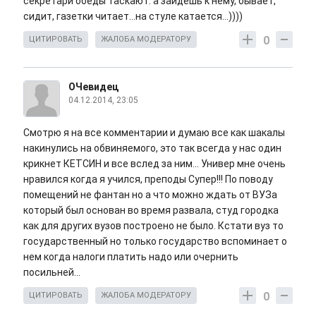
секретари обеды таскают. а зайдешь к нему, бывает,
сидит, газетки читает...на стуле катается...))))
0
ЦИТИРОВАТЬ
ЖАЛОБА МОДЕРАТОРУ
ОЧевидец
04.12.2014, 23:05
Смотрю я на все комментарии и думаю все как шакалы
накинулись на обвиняемого, это так всегда у нас один
крикнет КЕТСИН и все вслед за ним... Универ мне очень
нравился когда я учился, преподы Супер!!! По поводу
помещений не фантан но а что можно ждать от ВУЗа
который был основан во время развала, студ городка
как для других вузов построено не было. Кстати вуз то
государственный но только государство вспоминает о
нем когда налоги платить надо или очернить
посильней...
0
ЦИТИРОВАТЬ
ЖАЛОБА МОДЕРАТОРУ