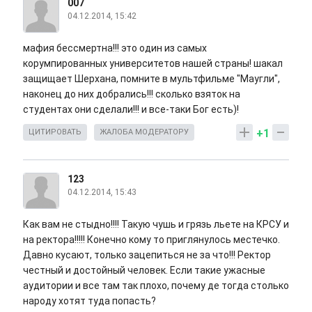
007
04.12.2014, 15:42
мафия бессмертна!!! это один из самых
корумпированных университетов нашей страны! шакал
защищает Шерхана, помните в мультфильме "Маугли",
наконец до них добрались!!! сколько взяток на
студентах они сделали!!! и все-таки Бог есть)!
+1
ЦИТИРОВАТЬ
ЖАЛОБА МОДЕРАТОРУ
123
04.12.2014, 15:43
Как вам не стыдно!!!! Такую чушь и грязь льете на КРСУ и
на ректора!!!!! Конечно кому то приглянулось местечко.
Давно кусают, только зацепиться не за что!!! Ректор
честный и достойный человек. Если такие ужасные
аудитории и все там так плохо, почему де тогда столько
народу хотят туда попасть?