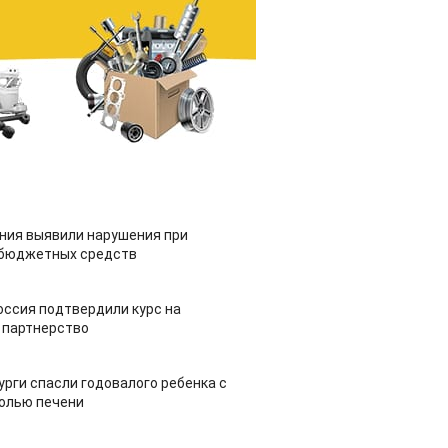
ия выявили нарушения при
 бюджетных средств
оссия подтвердили курс на
 партнерство
урги спасли годовалого ребенка с
холью печени