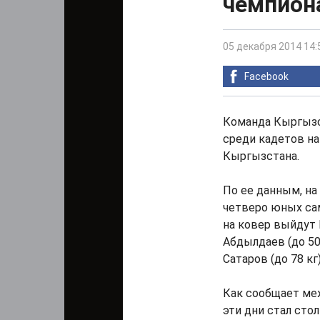
чемпиона
05 декабря 2014 14:
Facebook
Команда Кыргызс
среди кадетов на
Кыргызстана.
По ее данным, н
четверо юных сам
на ковер выйдут 
Абдылдаев (до 50
Сатаров (до 78 кг)
Как сообщает меж
эти дни стал сто