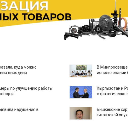
казала, куда можно
В Минпросвещен
нных выходных
использовании
 меры по улучшению работы
Кыргызстан и Р
нспорта
стратегическое
ыявила нарушения в
Бишкекские хир
гигантской опу