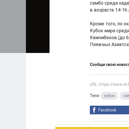
самбо среди каде
в возрасте 14-16 
Кроме того, по о
Кубок мира среди
Камчибеков (до 62
Пляжных Азиатски
Сообщи свою ново
URL: https://www.vb
Теги:
кубок
,
са
Facebook