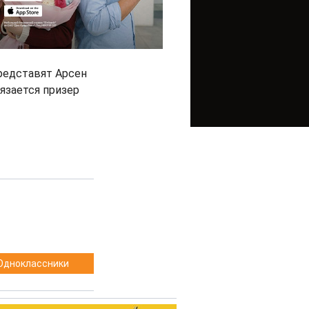
представят Арсен
тязается призер
Одноклассники