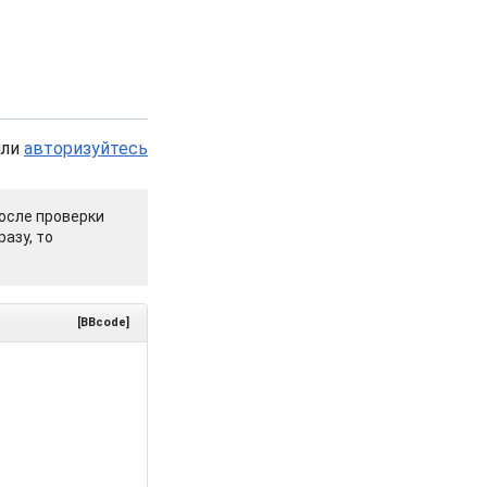
или
авторизуйтесь
осле проверки
азу, то
[BBcode]