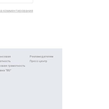
ла комментирования
ансовая
Рекламодателям
отность
Пресс-центр
овая грамотность
вка "ВБ"