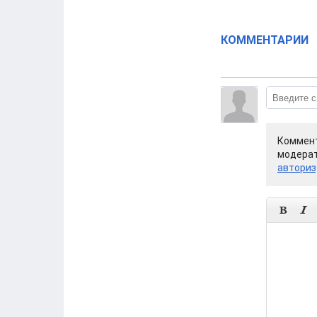
КОММЕНТАРИИ
Коммент
модерат
авториз

