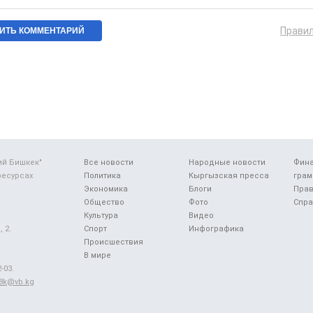
Прави
ий Бишкек"
Все новости
Народные новости
Фин
ресурсах
Политика
Кыргызская пресса
грам
Экономика
Блоги
Прав
Общество
Фото
Спра
Культура
Видео
 2.
Спорт
Инфографика
Происшествия
В мире
-03.
48k@vb.kg