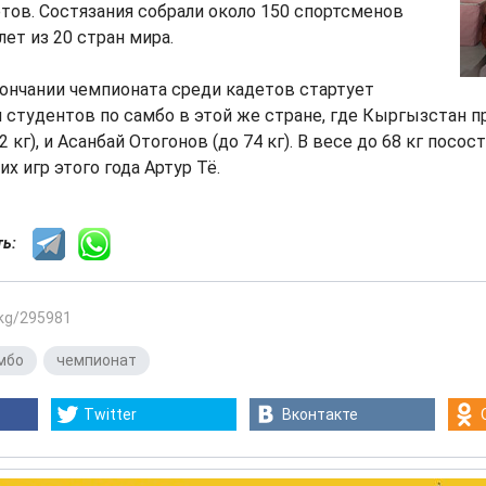
тов. Состязания собрали около 150 спортсменов
лет из 20 стран мира.
кончании чемпионата среди кадетов стартует
 студентов по самбо в этой же стране, где Кыргызстан 
 кг), и Асанбай Отогонов (до 74 кг). В весе до 68 кг посос
х игр этого года Артур Тё.
сть:
.kg/295981
мбо
,
чемпионат
Twitter
Вконтакте