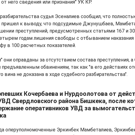
 от него сведения или признания" УК КР.
 разбирательства судья Эсеналиев сообщил, что полность
и пришел к выводу, что подсудимые Джунушбаев, Мамбета
ении преступлений, предусмотренных статьями 167 и 305
четырем годам лишения свободы с отбыванием наказания 
фу в 100 расчетных показателей.
" они оправданы за отсутствием состава преступления, а
 предъявленным обвинениям, так как "в его действиях о
о вина не доказана в ходе судебного разбирательства".
рпевших Кочербаева и Нурдоолотова от дейс
УВД Свердловского района Бишкека, после ко
ержание оперативников УВД за вымогательст
ка
ода оперуполномоченные Эркинбек Мамбеталиев, Эркинбе