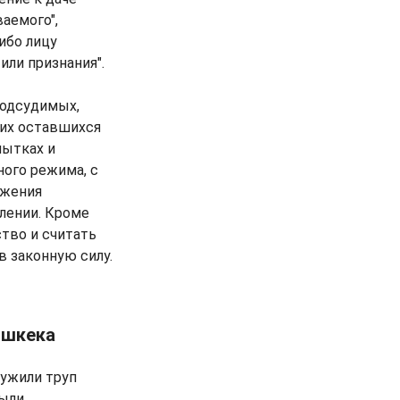
аемого",
ибо лицу
или признания".
подсудимых,
оих оставшихся
пытках и
ого режима, с
ожения
лении. Кроме
ство и считать
в законную силу.
ишкека
ружили труп
были