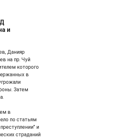
ВД
на и
ев, Данияр
в на пр. Чуй
ителем которого
держанных в
 угрожали
фоны. Затем
а.
ем в
ело по статьям
 преступлении" и
ческих страданий