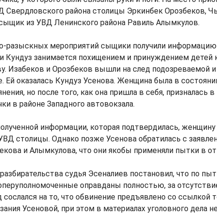
Д Свердловского района столицы Эркинбек Орозбеков, Ч
 сыщик из УВД Ленинского района Равиль Алымкулов.
но-разыскных мероприятий сыщики получили информацию о
и Кундуз занимается похищением и принуждением детей 
. Изабеков и Орозбеков вышли на след подозреваемой и
. Ей оказалась Кундуз Усенова. Женщина была в состояни
нения, но после того, как она пришла в себя, призналась 
ки в районе Западного автовокзала.
полученной информации, которая подтвердилась, женщину
ВД столицы. Однако позже Усенова обратилась с заявлен
екова и Алымкулова, что они якобы применяли пытки в о
 разбирательства судья Эсеналиев постановил, что по пы
перуполномоченные оправданы полностью, за отсутстви
д сослался на то, что обвинение предъявлено со ссылкой т
ания Усеновой, при этом в материалах уголовного дела не