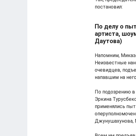
постановил:
По делу о пы
артиста, шоу
Даутова)
Напомним, Микаэл
Неизвестные нане
очевидцев, подъе
напавшим на него
По подозрению в
Эркина Турусбеко
применялись пытк
оперуполномоченн
Джунушахунова, 
Всем им предъяви