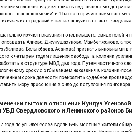
енением насилия, издевательств над личностью допрашив
жностных полномочий" и "Пытка с причинением какому-л
сихических страданий с целью получить от него сведения 
тщательно изучил показания потерпевшего, свидетелей и 
 оправдать Алиева, Джунушахунова, Мамбетжанова, а тр
убалиева, Балыкбаева, Асанова) признать виновными в 
ого к четырем годам лишения свободы в колонии усиленн
аботать в структуре МВД два года. Путем частичного сл
алогичному сроку с отбыванием наказания в колонии-посе
истечением срока давности прекратить судебное производ
тавить меру пресечения в силе до вступления приговора 
именении пыток в отношении Кундуз Усеновой
 УВД Свердловского и Ленинского районов Б
012 года по ул. Элебесова вдоль БЧК местные жители обна
чика, у которого были связаны руки и ноги. На место при