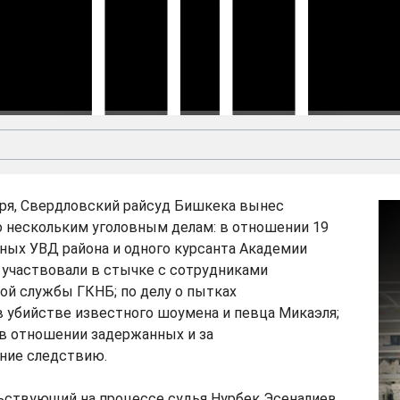
Скачать
Видео:
бря, Свердловский райсуд Бишкека вынес
о нескольким уголовным делам: в отношении 19
ных УВД района и одного курсанта Академии
 участвовали в стычке с сотрудниками
ой службы ГКНБ; по делу о пытках
 убийстве известного шоумена и певца Микаэля;
 в отношении задержанных и за
ние следствию.
льствующий на процессе судья Нурбек Эсеналиев