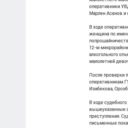
оперативники УВ
Марлен Асанов и
В ходе оператив
женщина по имен
попрошайничеству
12-м микрорайоне
алкогольного опья
малолетней девоч
После проверки 
оперативникам ГУ
Изабекова, Орозб
В ходе судебного
вышеуказанные о
преступления. Су
письменные показ