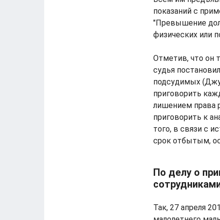
показаний с прим
"Превышение дол
физических или п
Отметив, что он 
судья постановил
подсудимых (Джуз
приговорить кажд
лишением права р
приговорить к ан
того, в связи с 
срок отбытым, ос
По делу о пр
сотрудниками
Так, 27 апреля 2
малолетнего маль