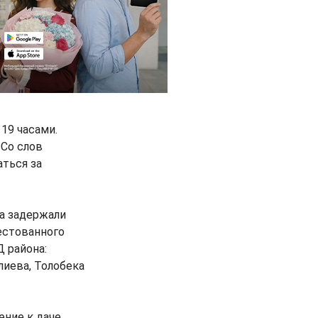
19 часами.
 Со слов
аться за
а задержали
рестованного
 района:
лиева, Толобека
ение к даче