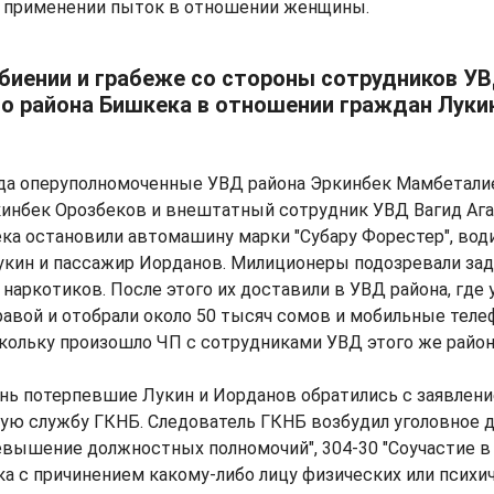
о применении пыток в отношении женщины.
збиении и грабеже со стороны сотрудников У
о района Бишкека в отношении граждан Луки
ода оперуполномоченные УВД района Эркинбек Мамбетали
инбек Орозбеков и внештатный сотрудник УВД Вагид Агае
ка остановили автомашину марки "Субару Форестер", вод
укин и пассажир Иорданов. Милиционеры подозревали за
 наркотиков. После этого их доставили в УВД района, где
авой и отобрали около 50 тысяч сомов и мобильные теле
скольку произошло ЧП с сотрудниками УВД этого же район
нь потерпевшие Лукин и Иорданов обратились с заявлени
ую службу ГКНБ. Следователь ГКНБ возбудил уголовное д
ревышение должностных полномочий", 304-30 "Соучастие в
тка с причинением какому-либо лицу физических или психи