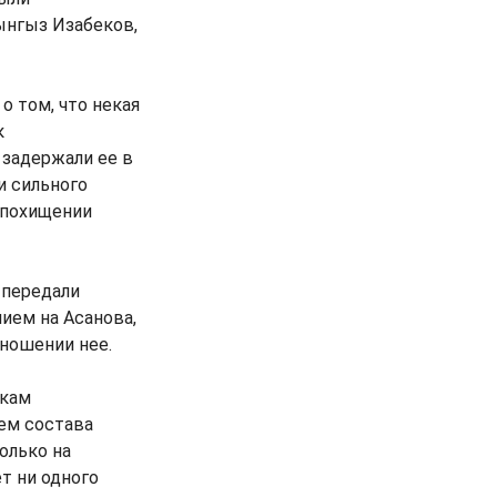
ынгыз Изабеков,
 том, что некая
к
 задержали ее в
и сильного
в похищении
 передали
ием на Асанова,
тношении нее.
ткам
ем состава
олько на
т ни одного