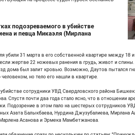
тках подозреваемого в убийстве
мена и певца Микаэля (Мирлана
я убили 31 марта в его собственной квартире между 18 и 
сли жертве 22 ножевых ранения в грудь, живот и спины.
зд дома был залит кровью. Возможно, Даутов пытался гн
 человеком, но тело его нашли в квартире.
 убийстве сотрудники УВД Свердловского района Бишкек
ва. Спустя почти два года стало ясно, что в отношении а
и. Подозрение в этом пало на шестерых сотрудников УВД
ых Азата Балыкбаева, Нурдина Джузубалиева, Мирлана А
Марлена Асанова и Эрмека Мамбетжанова.
ли обвинение сразу по нескольким по статьям: "Принужд