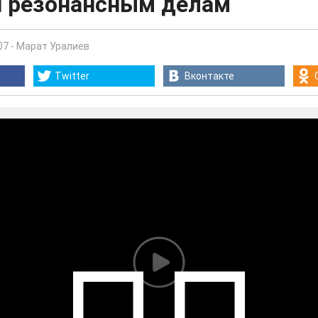
и резонансным делам
07
-
Марат Уралиев
Twitter
Вконтакте