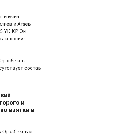
ю изучил
лиев и Агаев
 УК КР. Он
в колонии-
 Орозбеков
тсутствует состав
твий
торого и
во взятки в
к Орозбеков и