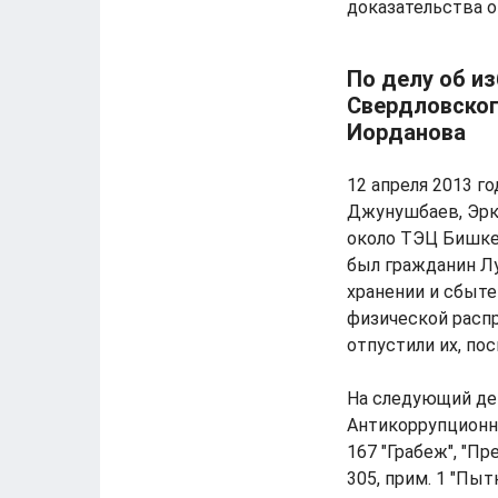
доказательства 
По делу об и
Свердловског
Иорданова
12 апреля 2013 г
Джунушбаев, Эрк
около ТЭЦ Бишке
был гражданин Л
хранении и сбыте
физической распр
отпустили их, по
На следующий де
Антикоррупционн
167 "Грабеж", "П
305, прим. 1 "Пы