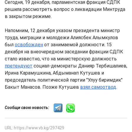
Сегодня, 19 декабря, парламентская фракция СДПК
решила рассмотреть вопрос о ликвидации Минтруда
в закрытом режиме.
Напомним, 12 декабря указом президента министр
труда, миграции и молодежи Алиясбек Алымкулов
был
освобожден
от занимаемой должности. 15
декабря на внеочередном заседании фракции СДПК
стало известно, что на министерскую должность
претендуют
социал-демократы Данияр Тербишалиев,
Ирина Карамушкина, Абдыманап Кутушев и
председатель политической партии "Улуу биримдик"
Бакыт Манасов. Позже Кутушев
взял самоотвод
.
Сообщи свою новость:
URL: https://www.vb.kg/297429