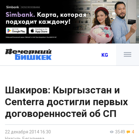
KG
Шакиров: Кыргызстан и
Centerra достигли первых
договоренностей об СП
22 декабря 2014 16:30
3549
4
Назгуль Бегалиева