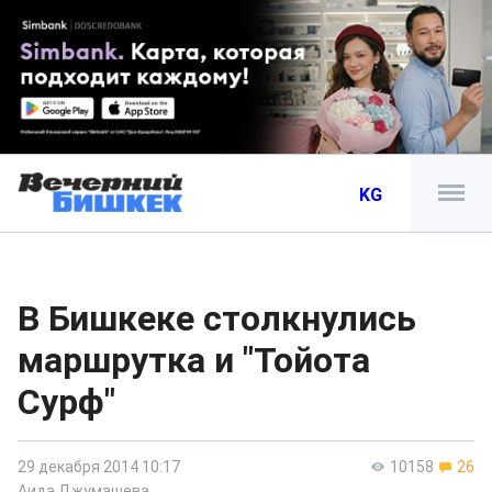
KG
В Бишкеке столкнулись
маршрутка и "Тойота
Сурф"
29 декабря 2014 10:17
10158
26
Аида Джумашева