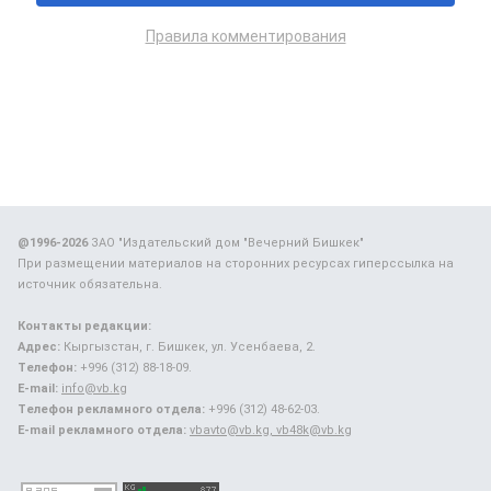
Правила комментирования
@1996-2026
ЗАО "Издательский дом "Вечерний Бишкек"
При размещении материалов на сторонних ресурсах гиперссылка на
источник обязательна.
Контакты редакции:
Адрес:
Кыргызстан, г. Бишкек, ул. Усенбаева, 2.
Телефон:
+996 (312) 88-18-09.
E-mail:
info@vb.kg
Телефон рекламного отдела:
+996 (312) 48-62-03.
E-mail рекламного отдела:
vbavto@vb.kg, vb48k@vb.kg