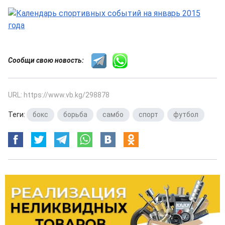
Сообщи свою новость:
URL: https://www.vb.kg/298878
Теги:
бокс
,
борьба
,
самбо
,
спорт
,
футбол