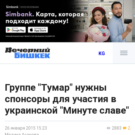
KG
Группе "Тумар" нужны
спонсоры для участия в
украинской "Минуте славе"
26 января 2015 15:23
2883
2
Мадина Асанова