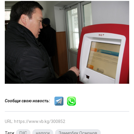
Сообщи свою новость:
URL: https://www.vb.kg/300852
Теги:
ГНС
,
налоги
,
Замирбек Осмонов