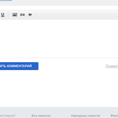




Прави
ий Бишкек"
Все новости
Народные новости
Фин