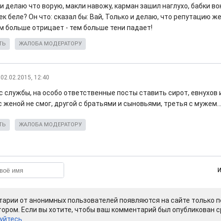
 и делаю что ворую, макли навожу, карман зашил наглухо, бабки вон
ек беле? Он что: сказал бы: Вай, Только и делаю, что репутацию ж
Чем больше отрицает - тем больше тени падает!
ТЬ
ЖАЛОБА МОДЕРАТОРУ
02.02.2015, 12:40
с службы, на особо ответственные посты ставить сирот, евнухов и
с женой не смог, другой с братьями и сыновьями, третья с мужем..
ТЬ
ЖАЛОБА МОДЕРАТОРУ
арии от анонимных пользователей появляются на сайте только п
ором. Если вы хотите, чтобы ваш комментарий был опубликован ср
уйтесь