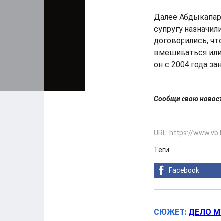
Далее Абдыкапаро
супругу назначил
договорились, чт
вмешиваться или
он с 2004 года з
Сообщи свою ново
URL: https://www.vb
Теги:
Facebook
СЮЖЕТ:
ДЕЛО М