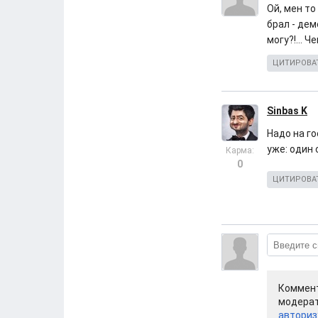
Ой, мен то
брал - дем
могу?!... 
ЦИТИРОВА
Sinbas K
Надо на го
уже: один 
Карма:
0
ЦИТИРОВА
Коммент
модерат
авториз