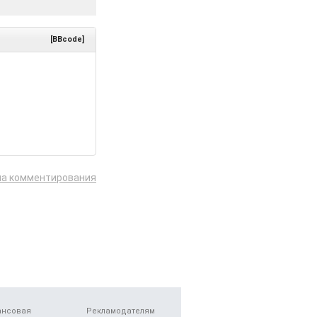
[BBcode]
ла комментирования
ансовая
Рекламодателям