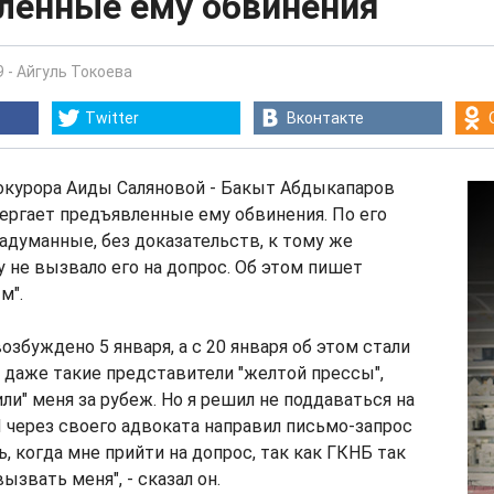
ленные ему обвинения
9
-
Айгуль Токоева
Twitter
Вконтакте
рокурора Аиды Саляновой - Бакыт Абдыкапаров
ергает предъявленные ему обвинения. По его
надуманные, без доказательств, к тому же
у не вызвало его на допрос. Об этом пишет
м".
озбуждено 5 января, а с 20 января об этом стали
 даже такие представители "желтой прессы",
ли" меня за рубеж. Но я решил не поддаваться на
Я через своего адвоката направил письмо-запрос
, когда мне прийти на допрос, так как ГКНБ так
ызвать меня", - сказал он.