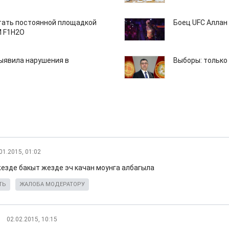
тать постоянной площадкой
Боец UFC Аллан 
M F1H2O
ыявила нарушения в
Выборы: только
01.2015, 01:02
жезде бакыт жезде эч качан моунга албагыла
ТЬ
ЖАЛОБА МОДЕРАТОРУ
02.02.2015, 10:15