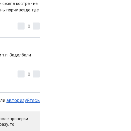
 сжег в костре - не
ены порчу везде. где
0
 т.п. Задолбали
.
0
или
авторизуйтесь
осле проверки
азу, то