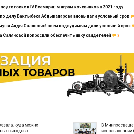
 подготовке к IV Всемирным играм кочевников в 2021 году
о делу Бактыбека Абдыкапарова вновь дали условный срок
у мужа Аиды Саляновой всем подсудимым дали условный срок
жа Саляновой попросили обеспечить явку свидетелей
3
казала, куда можно
В Минпросвещен
нных выходных
использовании