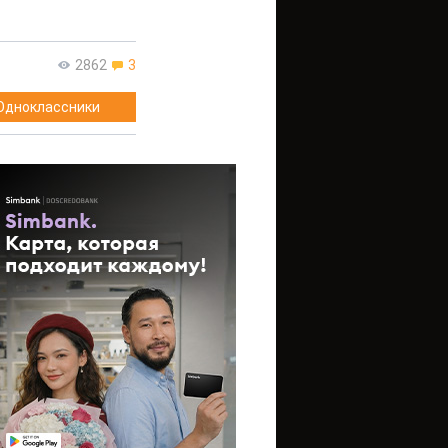
2862
3
Одноклассники