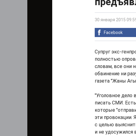
предъяв
30 января 2015 09:5
Facebook
Супруг экс-генп
полностью опров
словам, все они 
обвинение ни раз
газета "Жаны Агы
"Уголовное дело в
писать СМИ. Есть
которые "отправи
эти провокации. 
с целью выяснить
и не удосужился в