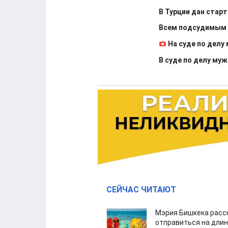
В Турции дан старт
Всем подсудимым п
На суде по дел
В суде по делу му
СЕЙЧАС ЧИТАЮТ
Мэрия Бишкека расс
отправиться на дли