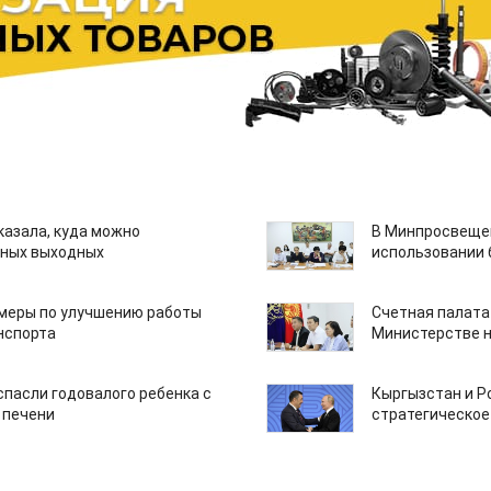
казала, куда можно
В Минпросвещен
нных выходных
использовании
 меры по улучшению работы
Счетная палата
нспорта
Министерстве н
спасли годовалого ребенка с
Кыргызстан и Р
 печени
стратегическое