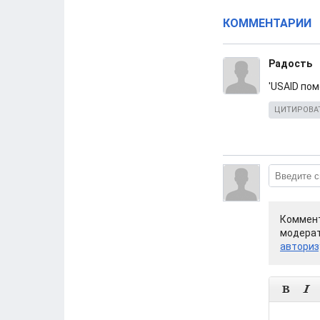
КОММЕНТАРИИ
Радость
'USAID по
ЦИТИРОВА
Коммент
модерат
авториз

