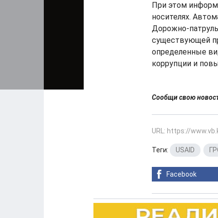
При этом информ
носителях. Авто
Дорожно-патруль
существующей пр
определенные ви
коррупции и пов
Сообщи свою ново
URL: https://www.vb
Теги:
USAID
,
ГР
Facebook