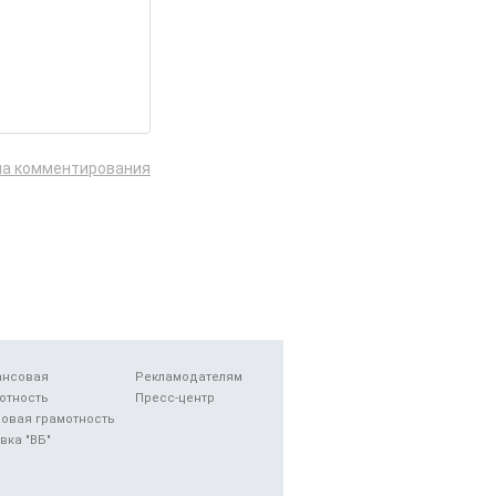
ла комментирования
ансовая
Рекламодателям
отность
Пресс-центр
овая грамотность
вка "ВБ"