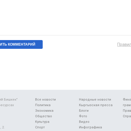
Прави
ий Бишкек"
Все новости
Народные новости
Фин
ресурсах
Политика
Кыргызская пресса
грам
Экономика
Блоги
Прав
Общество
Фото
Спра
Культура
Видео
 2.
Спорт
Инфографика