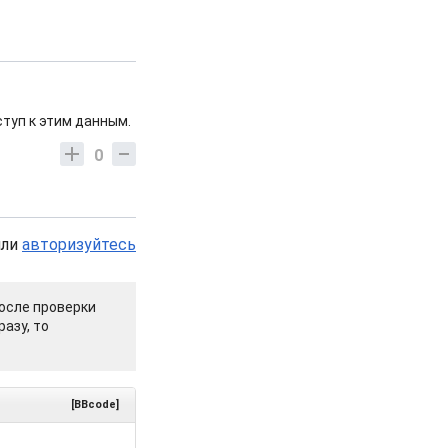
ступ к этим данным.
0
или
авторизуйтесь
осле проверки
азу, то
[BBcode]