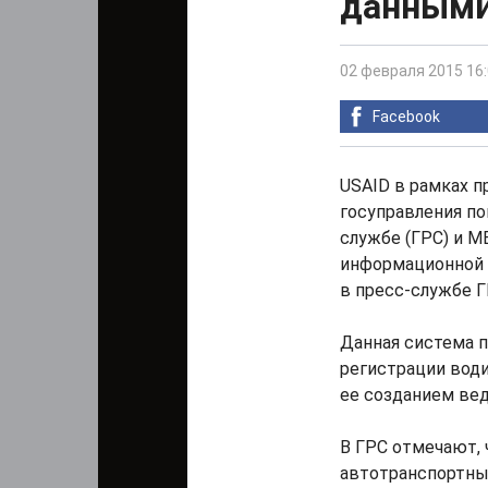
данными
02 февраля 2015 16
Facebook
USAID в рамках 
госуправления п
службе (ГРС) и 
информационной с
в пресс-службе Г
Данная система 
регистрации води
ее созданием вед
В ГРС отмечают, 
автотранспортны