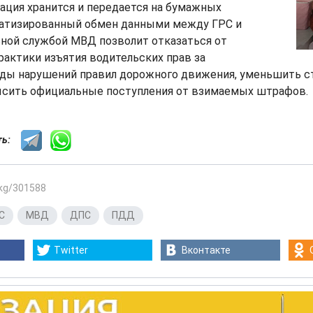
ация хранится и передается на бумажных
матизированный обмен данными между ГРС и
ной службой МВД позволит отказаться от
актики изъятия водительских прав за
ды нарушений правил дорожного движения, уменьшить с
ысить официальные поступления от взимаемых штрафов.
сть:
.kg/301588
С
,
МВД
,
ДПС
,
ПДД
Twitter
Вконтакте