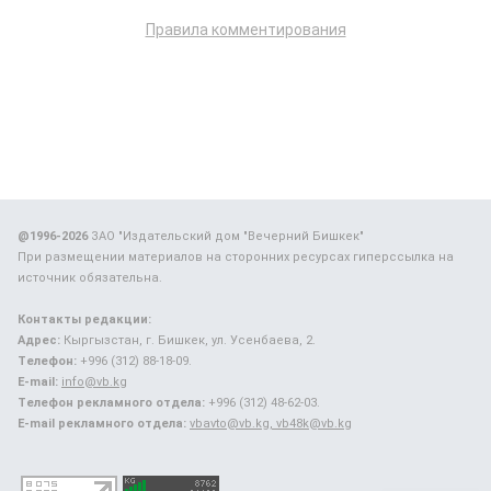
Правила комментирования
@1996-2026
ЗАО "Издательский дом "Вечерний Бишкек"
При размещении материалов на сторонних ресурсах гиперссылка на
источник обязательна.
Контакты редакции:
Адрес:
Кыргызстан, г. Бишкек, ул. Усенбаева, 2.
Телефон:
+996 (312) 88-18-09.
E-mail:
info@vb.kg
Телефон рекламного отдела:
+996 (312) 48-62-03.
E-mail рекламного отдела:
vbavto@vb.kg, vb48k@vb.kg