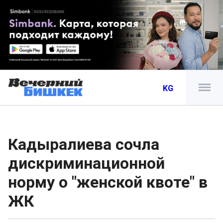
KG
Кадыралиева сочла
дискриминационной
норму о "женской квоте" в
ЖК