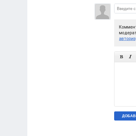
Коммент
модерат
авториз

