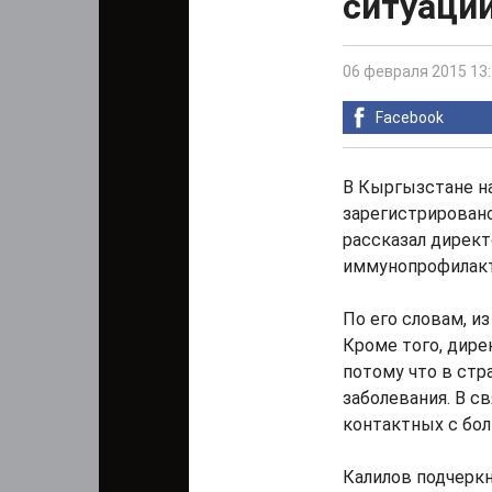
ситуации
06 февраля 2015 13
Facebook
В Кыргызстане на
зарегистрировано 
рассказал директ
иммунопрофилакт
По его словам, и
Кроме того, дирек
потому что в стр
заболевания. В с
контактных с бол
Калилов подчеркн