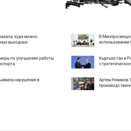
казала, куда можно
В Минпросвещен
нных выходных
использовании
 меры по улучшению работы
Кыргызстан и Р
нспорта
стратегическое
ыявила нарушения в
Артем Новиков:
производствен