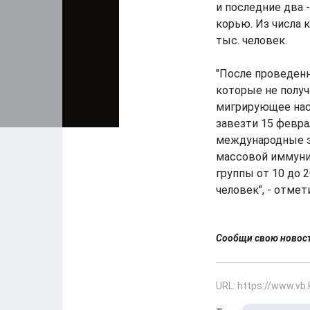
и последние два 
корью. Из числа 
тыс. человек.
"После проведенн
которые не получ
мигрирующее насе
завезти 15 февра
международные э
массовой иммуни
группы от 10 до 2
человек", - отме
Сообщи свою ново
URL: https://www.vb