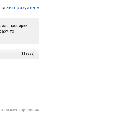
или
авторизуйтесь
осле проверки
азу, то
[BBcode]
ла комментирования