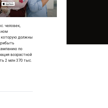
с. человек,
вном
у, которую должны
 прибыть
кампанию по
нация возрастной
ть 2 млн 370 тыс.