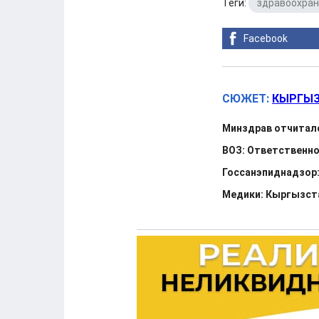
Теги:
здравоохра
Facebook
СЮЖЕТ:
КЫРГЫЗ
Минздрав отчиталс
ВОЗ: Ответственно
Госсанэпиднадзор:
Медики: Кыргызста