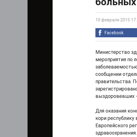
больных 
10 февраля 2015 17
Facebook
Министерство зд
мероприятия по 
заболеваемостью 
сообщении отдел
правительства. П
зарегистрировано
выздоровевших - 
Для оказания ко
кори республику 
Европейского ре
здравоохранения.