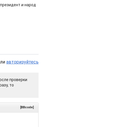
 президент и народ
или
авторизуйтесь
осле проверки
азу, то
[BBcode]