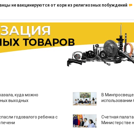
нцы не вакцинируются от кори из религиозных побуждений
казала, куда можно
В Минпросвещен
нных выходных
использовании
спасли годовалого ребенка с
Счетная палата
 печени
Министерстве н