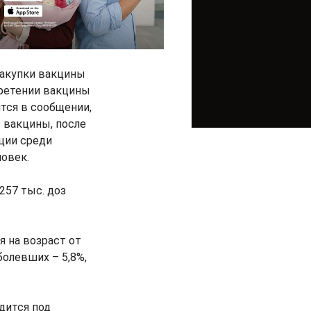
закупки вакцины
бретении вакцины
ится в сообщении,
з вакцины, после
ции среди
ловек.
257 тыс. доз
 на возраст от
аболевших – 5,8%,
дится под