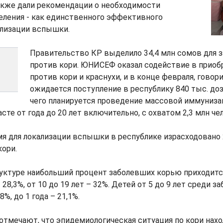
акже дали рекомендации о необходимости
еления - как единственного эффективного
ализации вспышки.
Правительство КР выделило 34,4 млн сомов для 
против кори. ЮНИСЕФ оказал содействие в прио
против кори и краснухи, и в конце февраля, говор
ожидается поступление в республику 840 тыс. до
чего планируется проведение массовой иммуниза
сте от года до 20 лет включительно, с охватом 2,3 млн че
я для локализации вспышки в республике израсходовано 
ори.
уктуре наибольший процент заболевших корью приходится
 28,3%, от 10 до 19 лет – 32%. Детей от 5 до 9 лет среди з
,8%, до 1 года – 21,1%.
отмечают, что эпидемиологическая ситуация по кори нахо