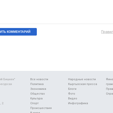
Прави
ий Бишкек"
Все новости
Народные новости
Фин
ресурсах
Политика
Кыргызская пресса
грам
Экономика
Блоги
Прав
Общество
Фото
Спра
Культура
Видео
 2.
Спорт
Инфографика
Происшествия
В мире