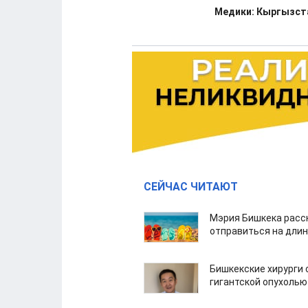
Медики: Кыргызста
СЕЙЧАС ЧИТАЮТ
Мэрия Бишкека расс
отправиться на дли
Бишкекские хирурги 
гигантской опухолью