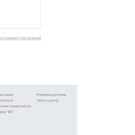
ла комментирования
ансовая
Рекламодателям
отность
Пресс-центр
овая грамотность
вка "ВБ"