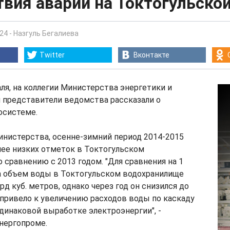
вия аварии на Токтогульско
:24
-
Назгуль Бегалиева
Twitter
Вконтакте
аля, на коллегии Министерства энергетики и
представители ведомства рассказали о
осистеме.
инистерства, осенне-зимний период 2014-2015
олее низких отметок в Токтогульском
 сравнению с 2013 годом. "Для сравнения на 1
да объем воды в Токтогульском водохранилище
рд куб. метров, однако через год он снизился до
о привело к увеличению расходов воды по каскаду
одинаковой выработке электроэнергии", -
нергопроме.