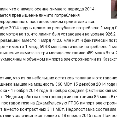
или, что с начала осенне-зимнего периода 2014-
дается превышение лимита потребления
определенного постановлением правительства.
ябре 2014 году в целом по республике потреблено 1 млрд 0
есмотря на то, что лимит был установлен на уровне 926,2 
ревышен: вместо 1 млрд 412,6 млн кВт⋅ч фактически пот
бре - вместо 1 млрд 694,8 млн фактически потреблено 1 мл
ревышение лимита за три месяца составило 459 млн кВт⋅ч. 
ухмесячным объемом импорта электроэнергии из Казахста
тили, что из-за небольших остатков топлива и отставани
шкека вышла на мощность 360 МВт 15 декабря 2014 года
ока - 1 ноября 2014 года. В ноябре средняя фактическая 
т. "Недовыработка электроэнергии составила 85 млн кВт⋅
я поставок газа на Джамбульскую ГРЭС импорт электроэн
т вместо контрактных 311 МВт. Недопоставка составила 
тали увеличиваться только с 18 января 2015 года. При в