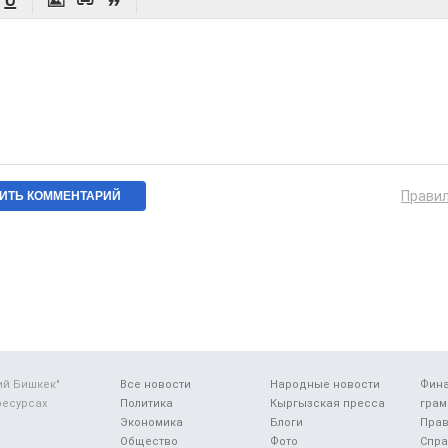




Прави
ий Бишкек"
Все новости
Народные новости
Фин
ресурсах
Политика
Кыргызская пресса
грам
Экономика
Блоги
Прав
Общество
Фото
Спра