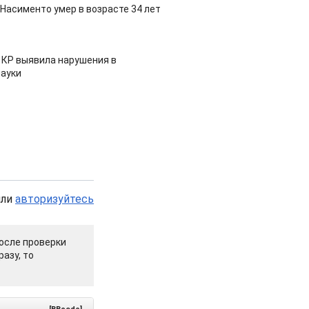
Насименто умер в возрасте 34 лет
 КР выявила нарушения в
ауки
или
авторизуйтесь
осле проверки
азу, то