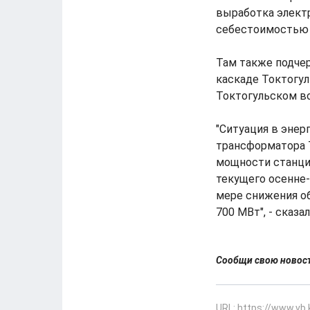
выработка элект
себестоимостью э
Там также подчер
каскаде Токтогул
Токтогульском во
"Ситуация в энер
трансформатора Т
мощности станци
текущего осенне-
мере снижения об
700 МВт", - сказал
Сообщи свою ново
URL: https://www.vb