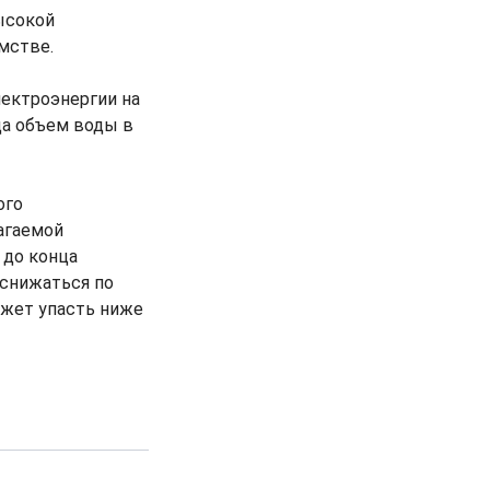
ысокой
омстве.
лектроэнергии на
да объем воды в
ого
агаемой
 до конца
 снижаться по
ожет упасть ниже