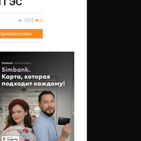
й ГЭС
1312
0
Одноклассники