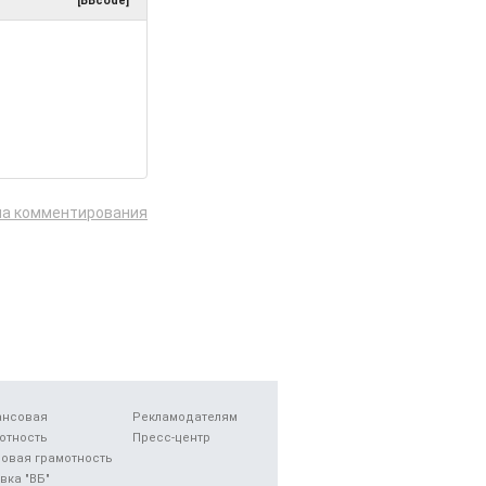
[BBcode]
ла комментирования
ансовая
Рекламодателям
отность
Пресс-центр
овая грамотность
вка "ВБ"