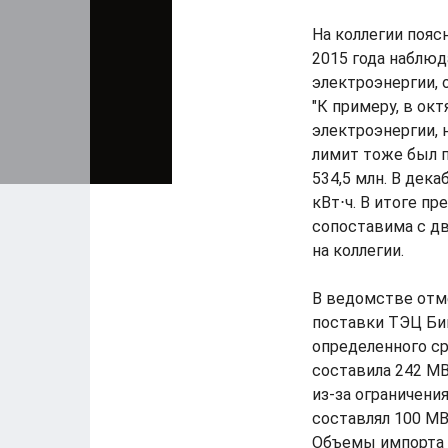
На коллегии поясн
2015 года наблю
электроэнергии, 
"К примеру, в окт
электроэнергии, н
лимит тоже был п
534,5 млн. В дека
кВт⋅ч. В итоге п
сопоставима с дв
на коллегии.
В ведомстве отме
поставки ТЭЦ Би
определенного ср
составила 242 МВ
из-за ограничени
составлял 100 МВ
Объемы импорта с