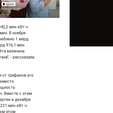
42,2 млн кВт⋅ч
млн. В ноябре
реблено 1 млрд
рд 916,1 млн.
Эта величина
на", - рассказали
я от графиков его
 вместо
мощность
ч. Вместе с этим
ергии в декабре
231 млн кВт⋅ч.
сем этом