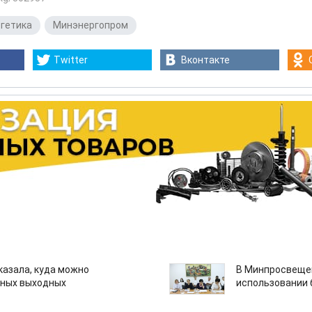
гетика
,
Минэнергопром
Twitter
Вконтакте
казала, куда можно
В Минпросвещен
нных выходных
использовании