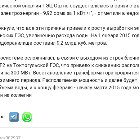
рической энергии ТЭЦ Ош не осуществлялась в связи с в
лектроэнергии - 9,92 сома за 1 кВт⋅ч ", - отметили в вед
кнули, что все эти причины привели к росту выработки э
ьских ГЭС, увеличению расхода воды. На 1 января 2015 го
дохранилище составил 9,2 млрд куб. метров.
госистеме осложнилась в связи с выходом из строя блочн
2 на Токтогульской ГЭС, что привело к снижению распол
и на 300 МВт. Восстановление трансформатора продлится
зимнего периода. Располагаемая мощность и далее будет
ъема воды, и к концу февраля - началу марта 2015 года м
и на коллегии.
сть:
.kg/302937