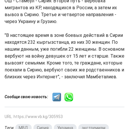
Ош - Стамбул - Сирия. Второй путь - вербовка
мигрантов из КР, находящихся в России, а затем их
вывоз в Сирию. Третье и четвертое направления -
через Украину и Грузию.
"В настоящее время в зоне боевых действий в Сирии
находятся 232 кыргызстанца, из них 30 женщин. По
нашим данным, уже погибли 22 женщины. В основном
вербуют на войну девушек от 15 лет и старше. Также
вывозят семьями. Кроме того, те граждане, которые
поехали в Сирию, вербуют своих же родственников и
близких через Интернет", - заключил Мамбеталиев.
Сообщи свою новость:
URL: https://www.vb.kg/305953
Теги:
МВД
,
Сирия
,
Украина
,
экстремизм