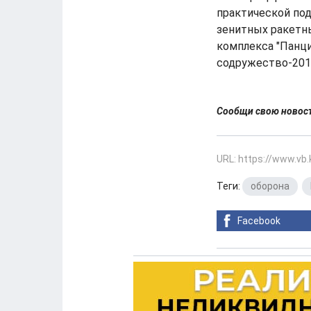
практической по
зенитных ракетны
комплекса "Панци
содружество-2015
Сообщи свою ново
URL: https://www.vb
Теги:
оборона
,
Facebook