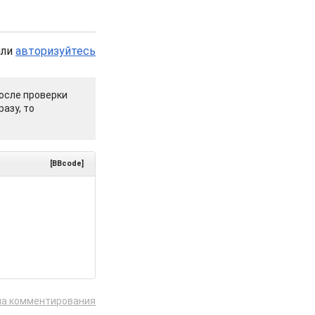
или
авторизуйтесь
осле проверки
азу, то
[BBcode]
ла комментирования