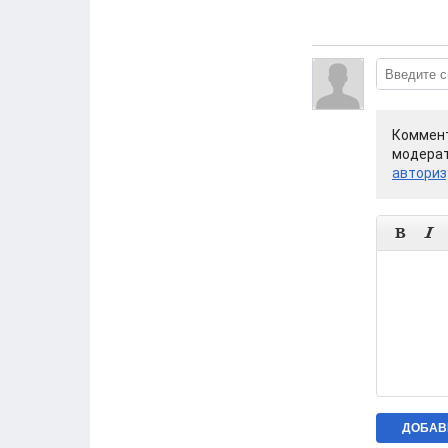
Коммент
модерат
авториз

