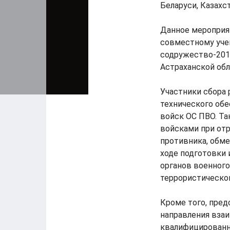
Беларуси, Казахс
Данное мероприя
совместному уче
содружество-2015
Астраханской обл
Участники сбора 
технического обе
войск ОС ПВО. Т
войсками при от
противника, обм
ходе подготовки
органов военного
террористическог
Кроме того, пре
направления взаи
квалифицированн