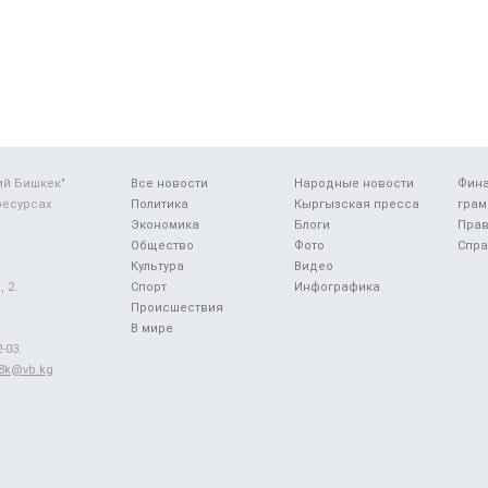
ий Бишкек"
Все новости
Народные новости
Фин
ресурсах
Политика
Кыргызская пресса
грам
Экономика
Блоги
Прав
Общество
Фото
Спра
Культура
Видео
 2.
Спорт
Инфографика
Происшествия
В мире
-03.
48k@vb.kg