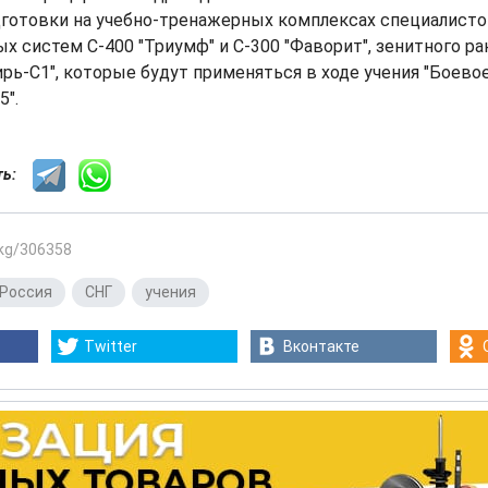
дготовки на учебно-тренажерных комплексах специалист
х систем С-400 "Триумф" и С-300 "Фаворит", зенитного р
рь-С1", которые будут применяться в ходе учения "Боево
".
сть:
.kg/306358
Россия
,
СНГ
,
учения
Twitter
Вконтакте