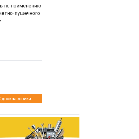
ов по применению
акетно-пушечного
е
Одноклассники