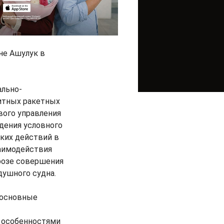
не Ашулук в
ально-
нитных ракетных
вого управления
дения условного
ких действий в
аимодействия
грозе совершения
душного судна.
 основные
с особенностями