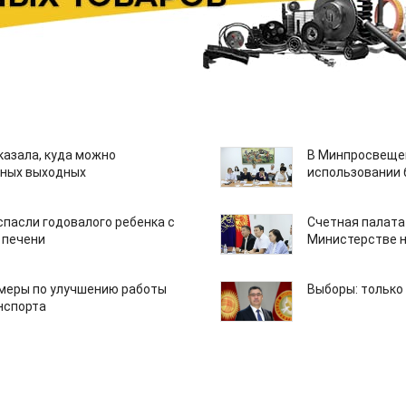
казала, куда можно
В Минпросвещен
нных выходных
использовании
спасли годовалого ребенка с
Счетная палата
 печени
Министерстве н
 меры по улучшению работы
Выборы: только
нспорта