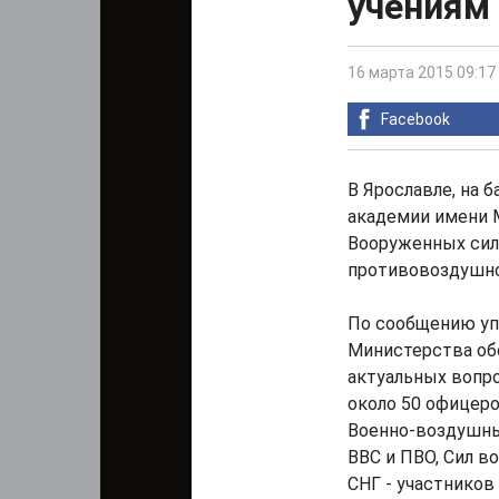
учениям
16 марта 2015 09:17
Facebook
В Ярославле, на 
академии имени 
Вооруженных сил
противовоздушно
По сообщению уп
Министерства об
актуальных вопр
около 50 офицер
Военно-воздушных
ВВС и ПВО, Сил в
СНГ - участников