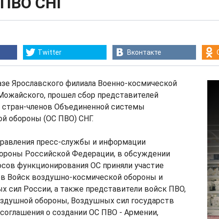
 ПВО СНГ
Twitter
Вконтакте
базе Ярославского филиала Военно-космической
Можайского, прошел сбор представителей
 стран-членов Объединенной системы
й обороны (ОС ПВО) СНГ.
равления пресс-службы и информации
ороны Российской Федерации, в обсуждении
осов функционирования ОС приняли участие
ов Войск воздушно-космической обороны и
 сил России, а также представители войск ПВО,
оздушной обороны, Воздушных сил государств
 соглашения о создании ОС ПВО - Армении,