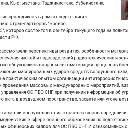
тана, Кыргызстана, Таджикистана, Узбекистана.
тие проводилось в рамках подготовки к
нию стран-партнеров "Боевое
", которое состоится в сентябре текущего года на полиго
асти РФ.
рассмотрели перспективы развития, особенности матери
спечения частей и подразделений радиотехнических и зе
акже обсуждались вопросы автоматизации процессов бое
ражении массированных ударов средств воздушного напа
ена практическим опытом организации антитеррористичес
 и проведения массовых международных мероприятий, вз
 управления ОС ПВО СНГ при получении информации об у
о акта в воздушном пространстве, захвате или угоне воз
дставители вооруженных сил стран-партнеров определили
модействия в сфере военного образования по подготовке
ых офицерских кадров для ОС ПВО СНГ. И ознакомились 