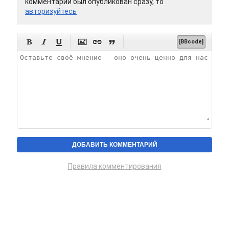
комментарий был опубликован сразу, то
авторизуйтесь






[BBcode]
Правила комментирования