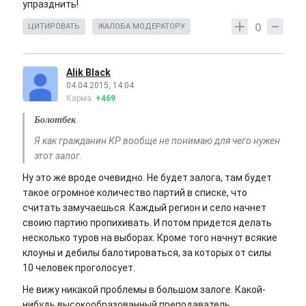
упразднить!
0
ЦИТИРОВАТЬ
ЖАЛОБА МОДЕРАТОРУ
Alik Black
04.04.2015, 14:04
Карма:
+469
Болотбек
Я как гражданин КР вообще не понимаю для чего нужен
этот залог.
Ну это же вроде очевидно. Не будет залога, там будет
такое огромное количество партий в списке, что
считать замучаешься. Каждый регион и село начнет
своию партию пропихивать. И потом придется делать
несколько туров на выборах. Кроме того начнут всякие
клоуны и дебилы балотироваться, за которых от силы
10 человек проголосует.
Не вижу никакой проблемы в большом залоге. Какой-
нибудь высокообразованный преподаватель