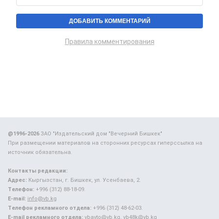
Правила комментирования
@1996-2026
ЗАО "Издательский дом "Вечерний Бишкек"
При размещении материалов на сторонних ресурсах гиперссылка на
источник обязательна.
Контакты редакции:
Адрес:
Кыргызстан, г. Бишкек, ул. Усенбаева, 2.
Телефон:
+996 (312) 88-18-09.
E-mail:
info@vb.kg
Телефон рекламного отдела:
+996 (312) 48-62-03.
E-mail рекламного отдела:
vbavto@vb.kg, vb48k@vb.kg