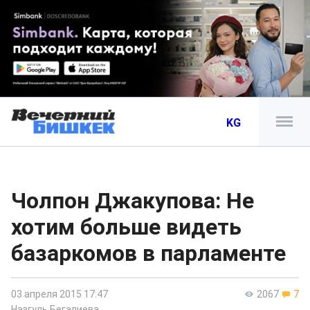
KG
Чолпон Джакупова: Не
хотим больше видеть
базаркомов в парламенте
03 апреля 2015 17:47
2067
7
Назгуль Бегалиева