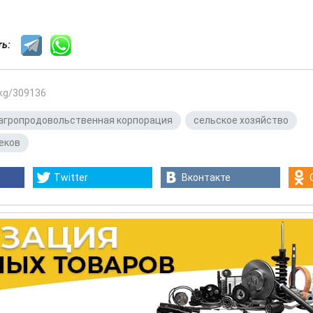
сть:
.kg/309136
агропродовольственная корпорация
,
сельское хозяйство
,
еков
Twitter
Вконтакте