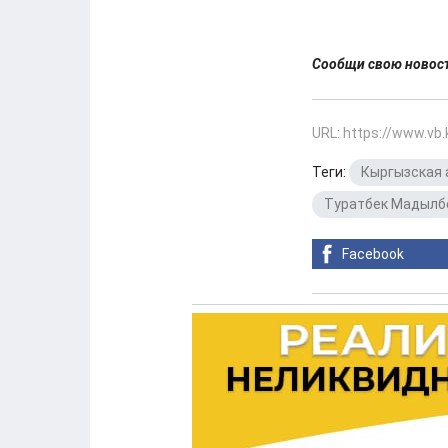
Сообщи свою ново
URL: https://www.vb
Теги:
Кыргызская 
Туратбек Мадылб
Facebook