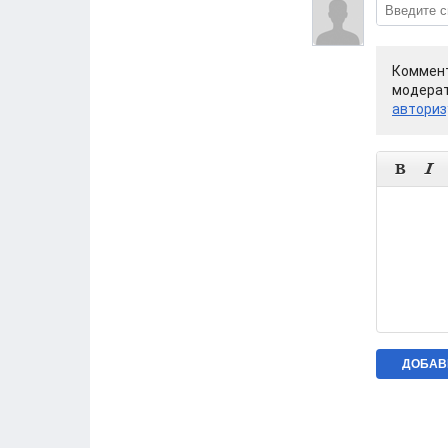
Коммент
модерат
авториз

