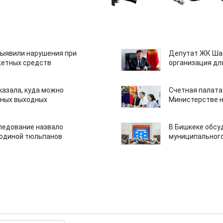
ыявили нарушения при
Депутат ЖК Шаб
етных средств
организация дл
казала, куда можно
Счетная палата
нных выходных
Министерстве н
едование назвало
В Бишкеке обсу
одиной тюльпанов
муниципального