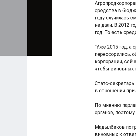
Агропродкорпорац
средства в бюдже
году случилась с
не дали. В 2012 
год. То есть сре
"Уже 2015 год, а 
перессорились, о
корпорации, сейч
чтобы виновных п
Статс-секретарь
в отношении прич
По мнению парлам
органов, поэтому
Мадылбеков потр
виновных к отве