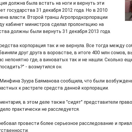
ия должна была встать на ноги и вернуть эти
т государства 31 декабря 2012 года. Но в 2010
мена власти. Второй транш Агропродкорпорации
году кабинет министров сделал пролонгацию на
дства должны были вернуть 31 декабря 2013 года.
средства корпорация так и не вернула. Все тогда между со
бвиняли друг друга в воровстве, в итоге 400 млн сомов, 
ас непонятно где, а виноватых так и не нашли. Сколько ещ
осадить?" - возмутился он.
 Минфина Зуура Баяманова сообщила, что были возбужден
астных к растрате средств данной корпорации.
ентария, в этом деле также "сидят" представители прав
 дело практически не расследуется.
ебовал провести более серьезное расследование и привл
тственности.