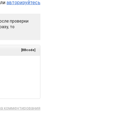
или
авторизуйтесь
осле проверки
азу, то
[BBcode]
ла комментирования