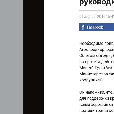
руковод
06 апреля 2015 15:4
Facebook
Необходимо прив
Агропродкорпорац
Об этом сегодня,
по противодейств
Мекен" Туратбек
Министерства фи
коррупцией.
Он напомнил, что
для поддержки кр
взяла хороший ст
первый транш сос