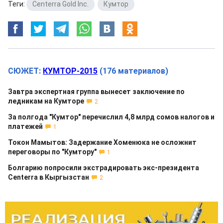
Теги:
Centerra Gold Inc.
,
Кумтор
СЮЖЕТ:
КУМТОР-2015
(176 материалов)
Завтра экспертная группа вынесет заключение по
ледникам на Кумторе
2
За полгода "Кумтор" перечислил 4,8 млрд сомов налогов и
платежей
1
Токон Мамытов: Задержание Хоменюка не осложнит
переговоры по "Кумтору"
1
Болгарию попросили экстрадировать экс-президента
Centerra в Кыргызстан
2