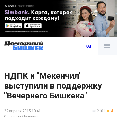
KG
НДПК и "Мекенчил"
выступили в поддержку
"Вечернего Бишкека"
22 апреля 2015 10:41
2101
4
Светлана Моисеева