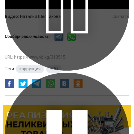
Видео:
Наталья Шестакова
Скачать
Сообщи свою новость:
URL: https://www.vb.kg/313515
Теги:
коррупция
,
НПО