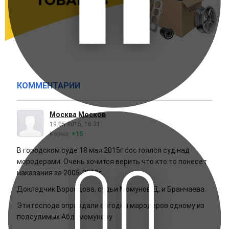
КОММЕНТАРИИ
Москва Москов
19.05.2015, 16:31
Карма:
+15
В городском суде 18 мая 2015г состоялся суд над
мородерами. Очень хочится верить что кто то понесет
наказания за 2005-2010г.
Докладчик Воронцова, судьи Момунов.Д, и Бранчаева.
Эти господа оправдали сегодня мародеров одному из
подсудимых Абдомомунову