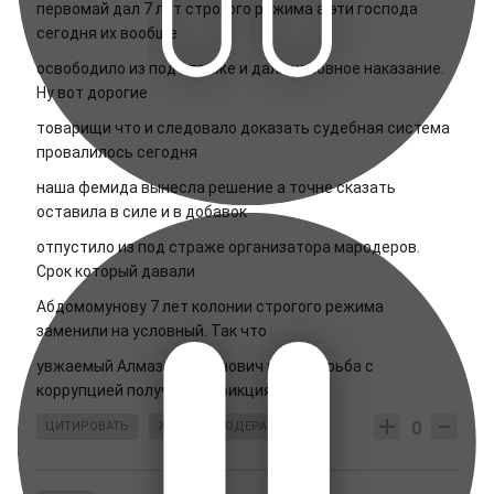
первомай дал 7 лет строгого режима а эти господа
сегодня их вообще
освободило из под страже и дали условное наказание.
Ну вот дорогие
товарищи что и следовало доказать судебная система
провалилось сегодня
наша фемида вынесла решение а точне сказать
оставила в силе и в добавок
отпустило из под страже организатора мародеров.
Срок который давали
Абдомомунову 7 лет колонии строгого режима
заменили на условный. Так что
увжаемый Алмаз Шаршенович ваша борьба с
коррупцией получается фикция!
0
ЦИТИРОВАТЬ
ЖАЛОБА МОДЕРАТОРУ