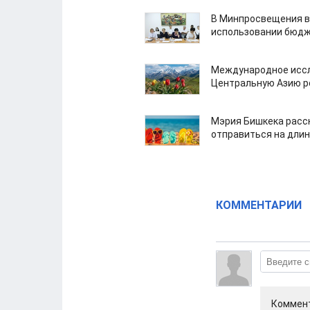
В Минпросвещения в
использовании бюдж
Международное иссл
Центральную Азию р
Мэрия Бишкека расс
отправиться на дли
КОММЕНТАРИИ
Коммент