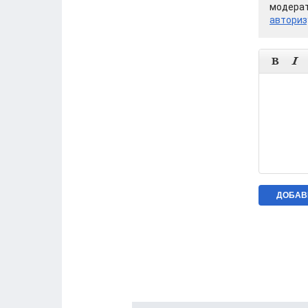
модерат
авториз

