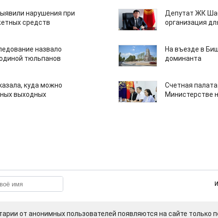
ыявили нарушения при
Депутат ЖК Шаб
етных средств
организация дл
едование назвало
На въезде в Би
одиной тюльпанов
доминанта
казала, куда можно
Счетная палата
нных выходных
Министерстве н
арии от анонимных пользователей появляются на сайте только п