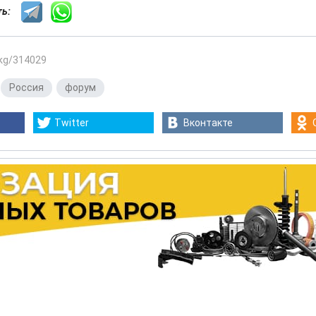
сть:
.kg/314029
,
Россия
,
форум
Twitter
Вконтакте