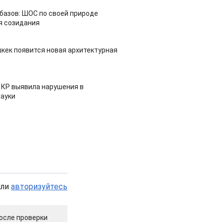
азов: ШОС по своей природе
я созидания
шкек появится новая архитектурная
 КР выявила нарушения в
ауки
или
авторизуйтесь
осле проверки