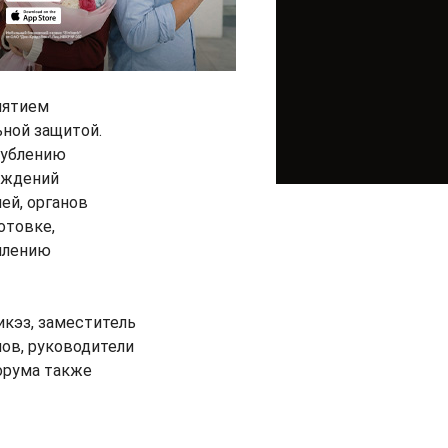
нятием
ьной защитой.
лублению
еждений
ей, органов
отовке,
еплению
кэз, заместитель
ов, руководители
форума также