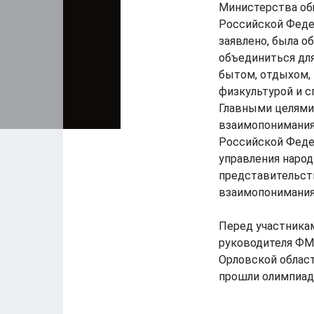
Министерства об
Российской Федер
заявлено, была 
объединиться для
бытом, отдыхом, 
физкультурой и с
Главными целями
взаимопонимания
Российской Феде
управления наро
представительств
взаимопонимания
Перед участника
руководителя ФМ
Орловской област
прошли олимпиада