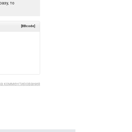
азу, то
[BBcode]
ла комментирования