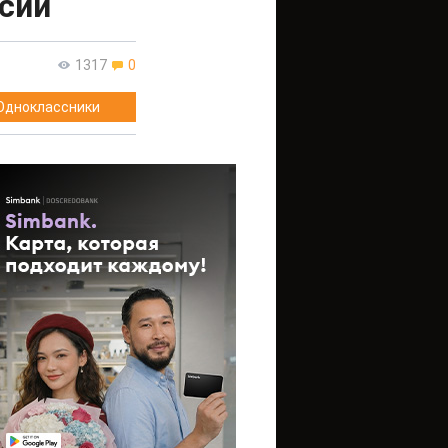
сии
1317
0
Одноклассники