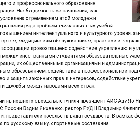
щего и профессионального образования
ации. Необходимость ее появления, как
обусловлена стремлением этой молодежи
 решения ряда проблем, связанных с их учебой,
повышением интеллектуального и культурного уровня, за
портом, медицинским обслуживанием, правовой и социал
 ассоциации провозглашено содействие укреплению и уг
 между иностранными студентами образовательных учр
рации, их общественными организациями и администраци
дным образованием, содействие в профессиональной подг
о и защита законных прав и интересов, содействие укр
 и дружбы между народами всех стран.
ми нынешнего съезда выступили президент АИС Аду Яо Ни
С России Вадим Яковенко, ректор РУДН Владимир Филипп
и, представители посольств ряда государств. В рамках 
 по русскому языку, спортивные состязания.