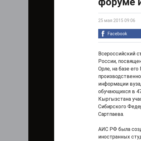
форуме 
25 мая 2015 09:06
Facebook
Всероссийский с
России, посвяще
Орле, на базе ег
производственног
информации вуза,
обучающихся в 4
Кыргызстана учас
Сибирского Федер
Сартпаева.
АИС РФ была созд
иностранных сту