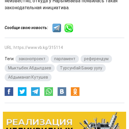
неизвестно, откуда у Нарымбаева появилась такая
законодательная инициатива.
Сообщи свою новость:
URL: https://www.vb.kg/315114
Теги:
законопроект
,
парламент
,
референдум
,
Мыктыбек Абдылдаев
,
Турсунбай Бакир уулу
,
Абдыманап Кутушев