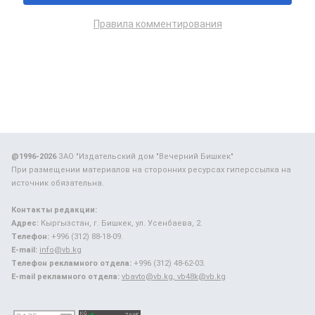
Правила комментирования
@1996-2026
ЗАО "Издательский дом "Вечерний Бишкек"
При размещении материалов на сторонних ресурсах гиперссылка на
источник обязательна.
Контакты редакции:
Адрес:
Кыргызстан, г. Бишкек, ул. Усенбаева, 2.
Телефон:
+996 (312) 88-18-09.
E-mail:
info@vb.kg
Телефон рекламного отдела:
+996 (312) 48-62-03.
E-mail рекламного отдела:
vbavto@vb.kg, vb48k@vb.kg